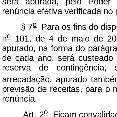
será apurada, pelo Poder 
renúncia efetiva verificada no
o
§ 7
Para os fins do disp
o
n
101, de 4 de maio de 200
apurado, na forma do parágra
de cada ano, será custeado 
reserva de contingência, 
arrecadação, apurado també
previsão de receitas, para o
renúncia.
o
Art. 2
Ficam convalidad