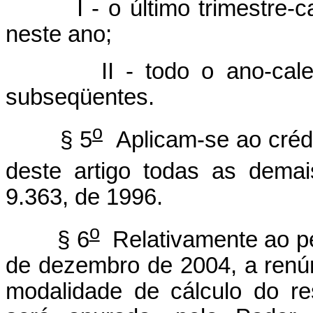
I - o último trimestre-cal
neste ano;
II - todo o ano-calendá
subseqüentes.
o
§ 5
Aplicam-se ao créd
deste artigo todas as dema
9.363, de 1996.
o
§ 6
Relativamente ao pe
de dezembro de 2004, a renún
modalidade de cálculo do res