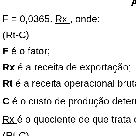
F = 0,0365.
Rx
, onde:
(Rt-C)
F
é o fator;
Rx
é a receita de exportação;
Rt
é a receita operacional brut
C
é o custo de produção deter
Rx
é o quociente de que trata o
(Rt-C)