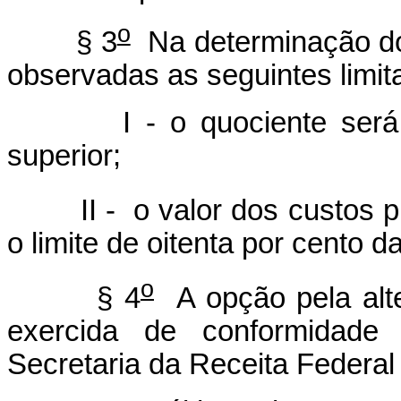
o
§ 3
Na determinação do 
observadas as seguintes limit
I - o quociente será red
superior;
II - o valor dos custos pr
o limite de oitenta por cento d
o
§ 4
A opção pela alte
exercida de conformidade
Secretaria da Receita Federal