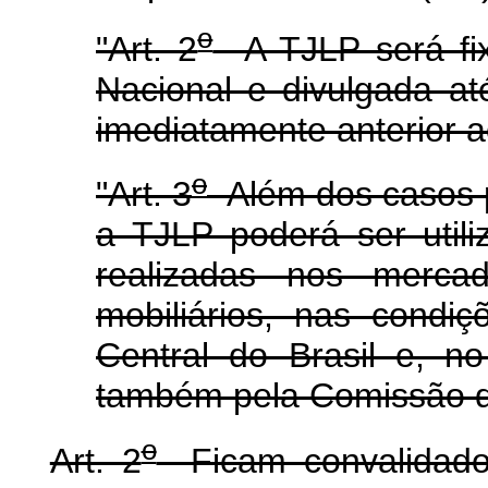
o
"Art. 2
A TJLP será fix
Nacional e divulgada até
imediatamente anterior a
o
"Art. 3
Além dos casos pr
a TJLP poderá ser util
realizadas nos mercad
mobiliários, nas condi
Central do Brasil e, n
também pela Comissão de
o
Art. 2
Ficam convalidados