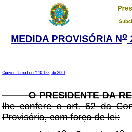
Pres
Subch
o
MEDIDA PROVISÓRIA N
Convertida na Lei nº 10.183, de 2001
O PRESIDENTE DA RE
lhe confere o art. 62 da Con
Provisória, com força de lei:
o
o