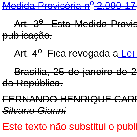
o
Medida Provisória n
2.090-17
o
Art. 3
Esta Medida Provisó
publicação.
o
Art. 4
Fica revogada a
Lei 
Brasília, 25 de janeiro de 
da República.
FERNANDO HENRIQUE CA
Silvano Gianni
Este texto não substitui o pu