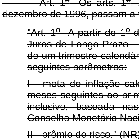
Art. 1
Os arts. 1
,
dezembro de 1996, passam a v
o
o
"Art. 1
A partir de 1
d
Juros de Longo Prazo - 
de um trimestre-calendári
seguintes parâmetros:
I - meta de inflação ca
meses seguintes ao prim
inclusive, baseada na
Conselho Monetário Naci
II - prêmio de risco." (NR