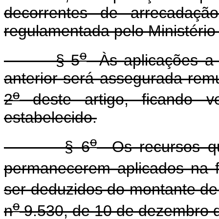
decorrentes de arrecadação
regulamentada pelo Ministério
o
§ 5
Às aplicações a p
anterior será assegurada rem
o
2
deste artigo, ficando v
estabelecido.
o
§ 6
Os recursos que
permanecerem aplicados na 
ser deduzidos do montante de q
o
n
9.530, de 10 de dezembro 