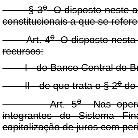
o
§ 3
O disposto neste ar
constitucionais a que se refere
o
Art. 4
O disposto nesta 
recursos:
I - do Banco Central do Bra
o
II - de que trata o § 2
do 
o
Art. 5
Nas operaçõ
integrantes do Sistema Fin
capitalização de juros com per