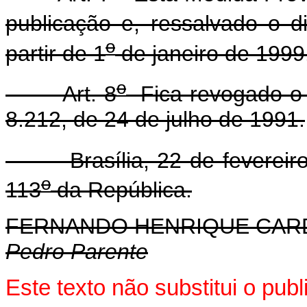
publicação e, ressalvado o d
o
partir de 1
de janeiro de 1999
o
Art. 8
Fica revogado o p
8.212, de 24 de julho de 1991.
Brasília, 22 de fevereiro
o
113
da República.
FERNANDO HENRIQUE CA
Pedro Parente
Este texto não substitui o pu