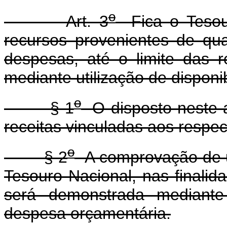
o
Art. 3
Fica o Tesour
recursos provenientes de qu
despesas, até o limite das r
mediante utilização de disponi
o
§ 1
O disposto neste a
receitas vinculadas aos respect
o
§ 2
A comprovação de ut
Tesouro Nacional, nas finalida
será demonstrada mediante
despesa orçamentária.