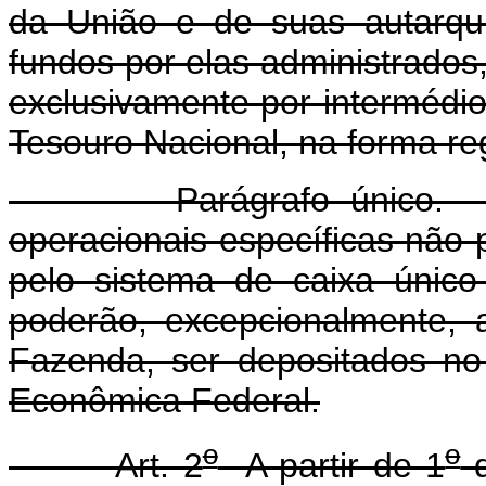
da União e de suas autarqui
fundos por elas administrado
exclusivamente por intermédi
Tesouro Nacional, na forma r
Parágrafo único. Nos c
operacionais específicas não
pelo sistema de caixa único
poderão, excepcionalmente, a
Fazenda, ser depositados no
Econômica Federal.
o
o
Art. 2
A partir de 1
d