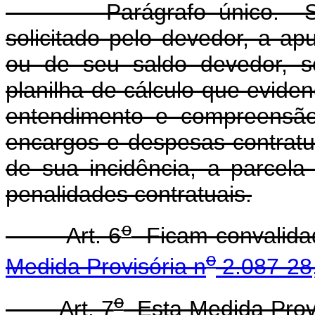
Parágrafo único. Semp
solicitado pelo devedor, a ap
ou de seu saldo devedor, s
planilha de cálculo que eviden
entendimento e compreensão,
encargos e despesas contratuai
de sua incidência, a parcel
penalidades contratuais.
o
Art. 6
Ficam convalidad
o
Medida Provisória n
2.087-28,
o
Art. 7
Esta Medida Provi