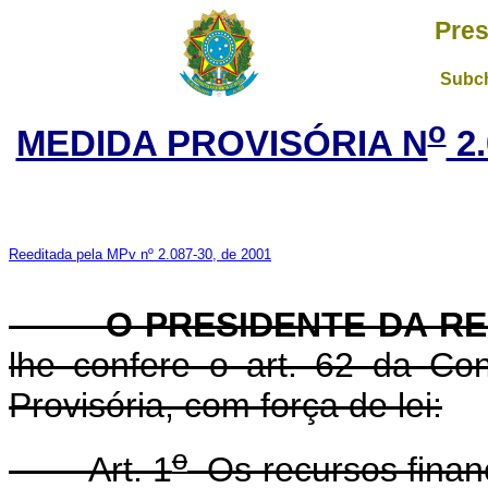
Pres
Subch
o
MEDIDA PROVISÓRIA N
2.
Reeditada pela MPv nº 2.087-30, de 2001
O PRESIDENTE DA REP
lhe confere o art. 62 da Con
Provisória, com força de lei:
o
Art. 1
Os recursos financ