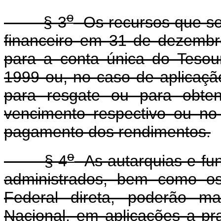
o
§ 3
Os recursos que se
financeiro em 31 de dezembr
para a conta única do Tesou
1999 ou, no caso de aplicaçã
para resgate ou para obte
vencimento respectivo ou no
pagamento dos rendimentos.
o
§ 4
As autarquias e fun
administrados, bem como os
Federal direta, poderão m
Nacional, em aplicações a praz