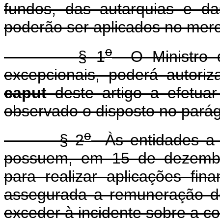
fundos, das autarquias e da
poderão ser aplicados no merc
o
§ 1
O Ministro d
excepcionais, poderá autori
caput
deste artigo a efetuar
observado o disposto no parágr
o
§ 2
Às entidades a q
possuem, em 15 de dezembro
para realizar aplicações fin
assegurada a remuneração d
exceder à incidente sobre a co