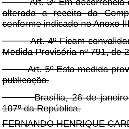
Art. 3º Em decorrência 
alterada a receita da Comp
conforme indicado no Anexo III
Art. 4º Ficam convalid
Medida Provisória nº 791, de
Art. 5º Esta medida prov
publicação.
Brasília, 26 de janei
107º da República.
FERNANDO HENRIQUE CA