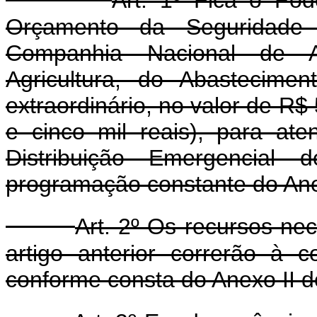
Orçamento da Seguridade
Companhia Nacional de Ab
Agricultura, do Abastecime
extraordinário, no valor de R$
e cinco mil reais), para a
Distribuição Emergencial 
programação constante do Anex
Art. 2º Os recursos ne
artigo anterior correrão à 
conforme consta do Anexo II d