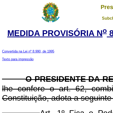
Pres
Subch
o
MEDIDA PROVISÓRIA N
8
Convertida na Lei nº 8.990, de 1995
Texto para impressão
O PRESIDENTE DA R
lhe confere o art. 62, com
Constituição, adota a seguinte
Art. 1º Fica o Pod