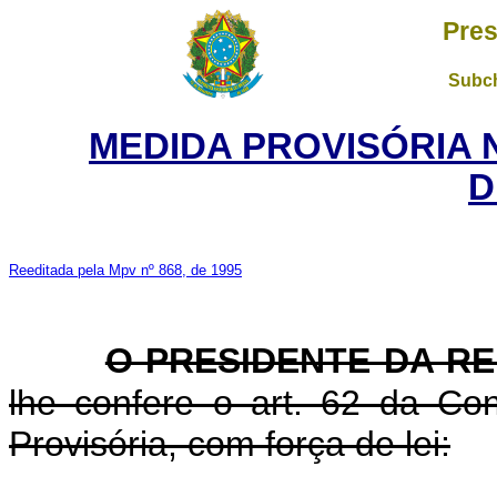
Pres
Subch
MEDIDA PROVISÓRIA 
D
Reeditada pela Mpv nº 868, de 1995
O PRESIDENTE DA R
lhe confere o art. 62 da Con
Provisória, com força de lei: