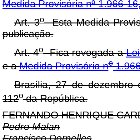
Medida Provisória nº 1.966-1
o
Art. 3
Esta Medida Provisó
publicação.
o
Art. 4
Fica revogada a
Le
o
e a
Medida Provisória n
1.966
Brasília, 27 de dezembro
o
112
da República.
FERNANDO HENRIQUE CA
Pedro Malan
Francisco Dornelles