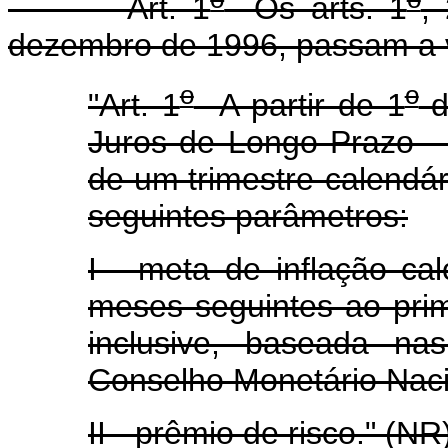
Art. 1
Os arts. 1
,
dezembro de 1996, passam a v
o
o
"Art. 1
A partir de 1
d
Juros de Longo Prazo - 
de um trimestre-calendári
seguintes parâmetros:
I - meta de inflação ca
meses seguintes ao prim
inclusive, baseada na
Conselho Monetário Naci
II - prêmio de risco." (NR