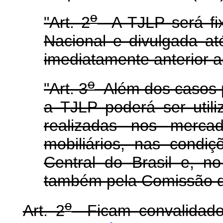
o
"Art. 2
A TJLP será fix
Nacional e divulgada até
imediatamente anterior a
o
"Art. 3
Além dos casos pr
a TJLP poderá ser util
realizadas nos mercad
mobiliários, nas condi
Central do Brasil e, n
também pela Comissão de
o
Art. 2
Ficam convalidados