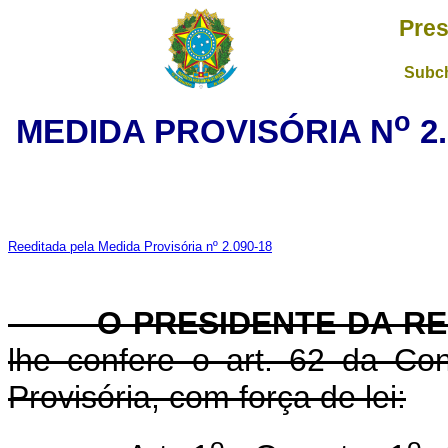
Pres
Subch
o
MEDIDA PROVISÓRIA N
2.
Reeditada pela Medida Provisória nº 2.090-18
O PRESIDENTE DA RE
lhe confere o art. 62 da Con
Provisória, com força de lei:
o
o