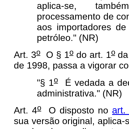
aplica-se, tam
processamento de con
aos importadores de
petróleo." (NR)
o
o
o
Art. 3
O § 1
do art. 1
da 
de 1998, passa a vigorar c
o
"§ 1
É vedada a ded
administrativa." (NR)
o
Art. 4
O disposto no
art
sua versão original, aplica