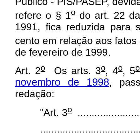
Público - PIS/PASEP, devida
o
refere o § 1
do art. 22 da
1991, fica reduzida para 
cento em relação aos fatos 
de fevereiro de 1999.
o
o
o
o
Art. 2
Os arts. 3
, 4
, 5
novembro de 1998
, pas
redação:
o
"Art. 3
.......................
...................................