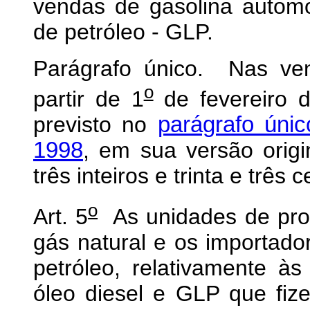
vendas de gasolina automot
de petróleo - GLP.
Parágrafo único. Nas ven
o
partir de 1
de fevereiro d
previsto no
parágrafo únic
1998
, em sua versão origi
três inteiros e trinta e três 
o
Art. 5
As unidades de pro
gás natural e os importado
petróleo, relativamente à
óleo diesel e GLP que fiz