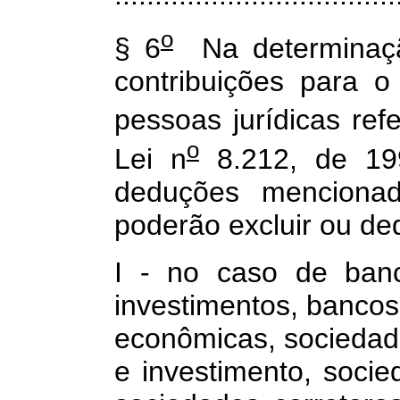
o
§ 6
Na determinaçã
contribuições para 
pessoas jurídicas ref
o
Lei n
8.212, de 19
deduções mencionada
poderão excluir ou ded
I - no caso de banc
investimentos, bancos
econômicas, sociedade
e investimento, socied