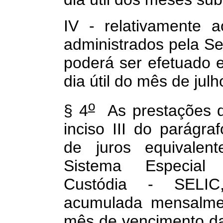
IV - relativamente a
administrados pela Se
poderá ser efetuado e
dia útil do mês de jul
o
§ 4
As prestações d
inciso III do parágra
de juros equivalent
Sistema Especia
Custódia - SELIC,
acumulada mensalmen
mês de vencimento da