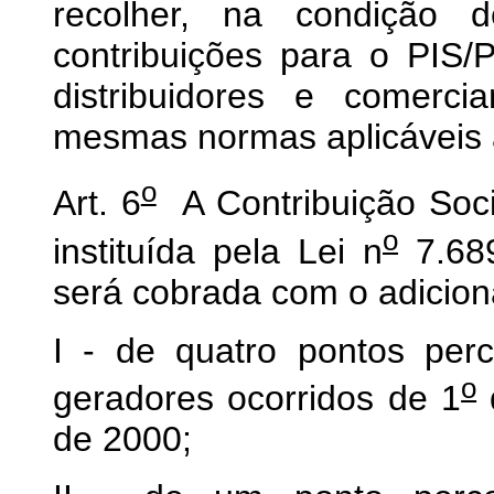
recolher, na condição de
contribuições para o PIS
distribuidores e comerci
mesmas normas aplicáveis às
o
Art. 6
A Contribuição Soci
o
instituída pela Lei n
7.689
será cobrada com o adicion
I - de quatro pontos perc
o
geradores ocorridos de 1
de 2000;