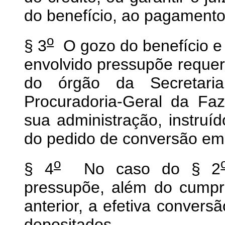
do benefício, ao pagamento
o
§ 3
O gozo do benefício e 
envolvido pressupõe requeri
do órgão da Secretari
Procuradoria-Geral da Fa
sua administração, instru
do pedido de conversão em
o
§ 4
No caso do § 2
pressupõe, além do cumpr
anterior, a efetiva conver
depositados.