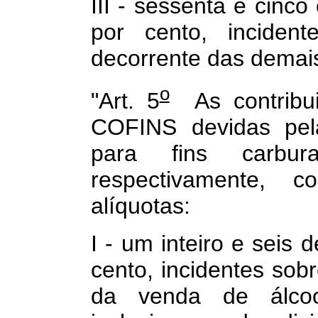
III - sessenta e cinco
por cento, incident
decorrente das demais
o
"Art. 5
As contribu
COFINS devidas pela
para fins carbura
respectivamente, 
alíquotas:
I - um inteiro e seis 
cento, incidentes sobr
da venda de álcool