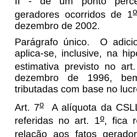
II - de um ponto percen
geradores ocorridos de 1
dezembro de 2002.
Parágrafo único. O adicio
aplica-se, inclusive, na 
estimativa previsto no art
dezembro de 1996, bem
tributadas com base no lucr
o
Art. 7
A alíquota da CSLL,
o
referidas no art. 1
, fica
relação aos fatos gerador