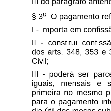
III do parágrafo anterio
o
§ 3
O pagamento refer
I - importa em confissã
II - constitui confiss
dos arts. 348, 353 e
Civil;
III - poderá ser par
iguais, mensais e s
primeira no mesmo p
para o pagamento int
dia útil dos meses su