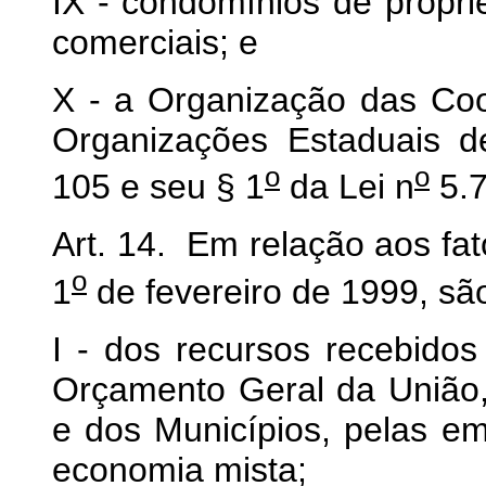
IX - condomínios de proprie
comerciais; e
X - a Organização das Coo
Organizações Estaduais de
o
o
105 e seu § 1
da Lei n
5.7
Art. 14. Em relação aos fat
o
1
de fevereiro de 1999, sã
I - dos recursos recebidos
Orçamento Geral da União, 
e dos Municípios, pelas e
economia mista;