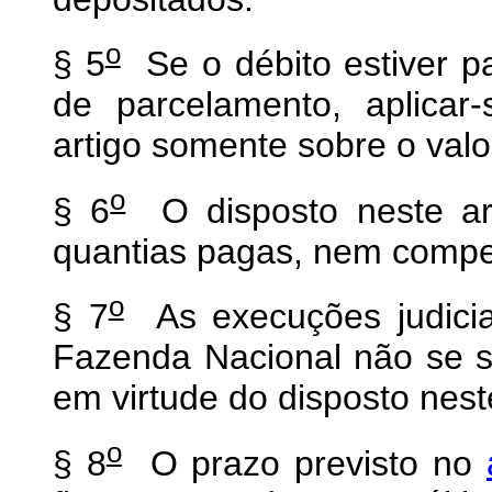
o
§ 5
Se o débito estiver p
de parcelamento, aplicar-
artigo somente sobre o val
o
§ 6
O disposto neste arti
quantias pagas, nem compe
o
§ 7
As execuções judicia
Fazenda Nacional não se 
em virtude do disposto neste
o
§ 8
O prazo previsto no