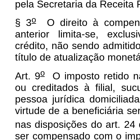
pela Secretaria da Receita 
o
§ 3
O direito à compens
anterior limita-se, exclu
crédito, não sendo admitid
título de atualização monetá
o
Art. 9
O imposto retido n
ou creditados à filial, su
pessoa jurídica domicilia
virtude de a beneficiária s
nas disposições do art. 24 
ser compensado com o impo