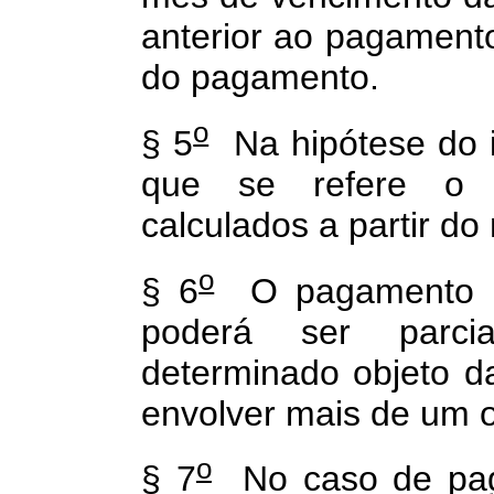
anterior ao pagament
do pagamento.
o
§ 5
Na hipótese do i
que se refere o p
calculados a partir do
o
§ 6
O pagamento na
poderá ser parci
determinado objeto da
envolver mais de um o
o
§ 7
No caso de paga