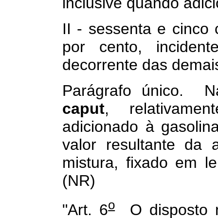
inclusive quando adic
II - sessenta e cinco
por cento, incident
decorrente das demais
Parágrafo único. Na
caput
, relativame
adicionado à gasolin
valor resultante da 
mistura, fixado em le
(NR)
o
"Art. 6
O disposto n