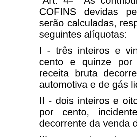
"Art. 4
As contribu
COFINS devidas pela
serão calculadas, re
seguintes alíquotas:
I - três inteiros e v
cento e quinze por 
receita bruta decor
automotiva e de gás li
II - dois inteiros e o
por cento, incident
decorrente da venda d