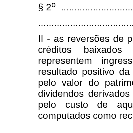
o
§ 2
............................
...................................
II - as reversões de 
créditos baixado
representem ingres
resultado positivo da
pelo valor do patrim
dividendos derivados
pelo custo de aqu
computados como rece
...................................