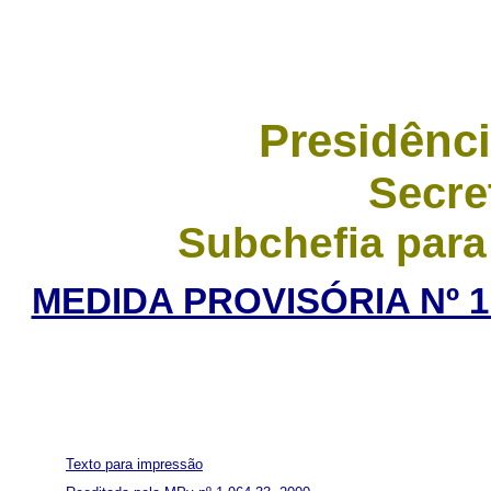
Presidênci
Secre
Subchefia para
MEDIDA PROVISÓRIA Nº 1
Texto para impressão