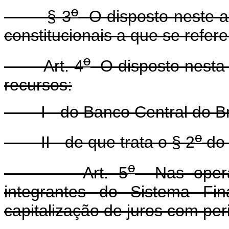
o
§ 3
O disposto neste ar
constitucionais a que se refere
o
Art. 4
O disposto nesta 
recursos:
I - do Banco Central do Bra
o
II - de que trata o § 2
do 
o
Art. 5
Nas operaçõ
integrantes do Sistema Fin
capitalização de juros com per