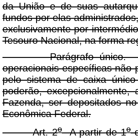
da União e de suas autarqui
fundos por elas administrado
exclusivamente por intermédi
Tesouro Nacional, na forma r
Parágrafo único. Nos c
operacionais específicas não
pelo sistema de caixa único
poderão, excepcionalmente, a
Fazenda, ser depositados no
Econômica Federal.
o
o
Art. 2
A partir de 1
d