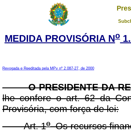
Pres
Subch
o
MEDIDA PROVISÓRIA N
1.
Revogada e Reeditada pela MPv nº 2.087-27, de 2000
O PRESIDENTE DA REP
lhe confere o art. 62 da Con
Provisória, com força de lei:
o
Art. 1
Os recursos financ