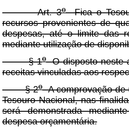
o
Art. 3
Fica o Tesour
recursos provenientes de qu
despesas, até o limite das r
mediante utilização de disponi
o
§ 1
O disposto neste a
receitas vinculadas aos respect
o
§ 2
A comprovação de ut
Tesouro Nacional, nas finalida
será demonstrada mediante
despesa orçamentária.