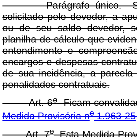
Parágrafo único. Semp
solicitado pelo devedor, a ap
ou de seu saldo devedor, s
planilha de cálculo que eviden
entendimento e compreensão,
encargos e despesas contratuai
de sua incidência, a parcel
penalidades contratuais.
o
Art. 6
Ficam convalidad
o
Medida Provisória n
1.963-25
o
Art. 7
Esta Medida Provi