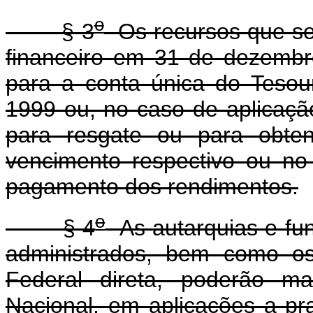
o
§ 3
Os recursos que se
financeiro em 31 de dezembr
para a conta única do Tesou
1999 ou, no caso de aplicaçã
para resgate ou para obte
vencimento respectivo ou no
pagamento dos rendimentos.
o
§ 4
As autarquias e fun
administrados, bem como os
Federal direta, poderão m
Nacional, em aplicações a praz