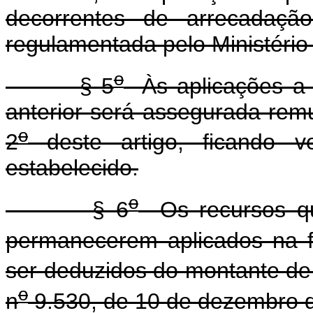
decorrentes de arrecadação
regulamentada pelo Ministério
o
§ 5
Às aplicações a p
anterior será assegurada rem
o
2
deste artigo, ficando v
estabelecido.
o
§ 6
Os recursos que
permanecerem aplicados na 
ser deduzidos do montante de q
o
n
9.530, de 10 de dezembro 