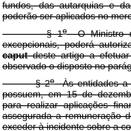
fundos, das autarquias e da
poderão ser aplicados no merc
o
§ 1
O Ministro d
excepcionais, poderá autori
caput
deste artigo a efetuar
observado o disposto no parágr
o
§ 2
Às entidades a q
possuem, em 15 de dezembro
para realizar aplicações fin
assegurada a remuneração d
exceder à incidente sobre a co