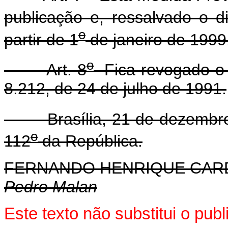
publicação e, ressalvado o d
o
partir de 1
de janeiro de 1999
o
Art. 8
Fica revogado o p
8.212, de 24 de julho de 1991.
Brasília, 21 de dezembro
o
112
da República.
FERNANDO HENRIQUE CA
Pedro Malan
Este texto não substitui o pu