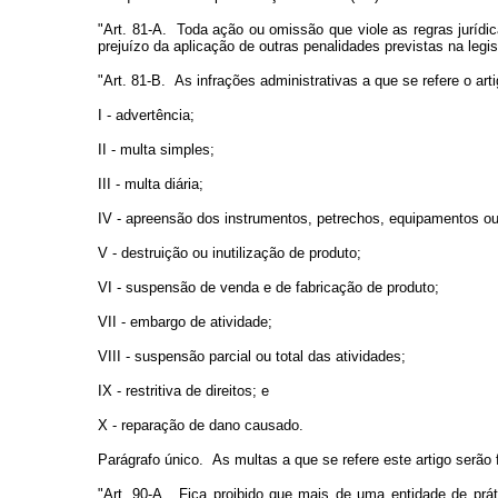
"Art. 81-A. Toda ação ou omissão que viole as regras jurídi
prejuízo da aplicação de outras penalidades previstas na legi
"Art. 81-B. As infrações administrativas a que se refere o ar
I - advertência;
II - multa simples;
III - multa diária;
IV - apreensão dos instrumentos, petrechos, equipamentos ou v
V - destruição ou inutilização de produto;
VI - suspensão de venda e de fabricação de produto;
VII - embargo de atividade;
VIII - suspensão parcial ou total das atividades;
IX - restritiva de direitos; e
X - reparação de dano causado.
Parágrafo único. As multas a que se refere este artigo serão
"Art. 90-A. Fica proibido que mais de uma entidade de práti