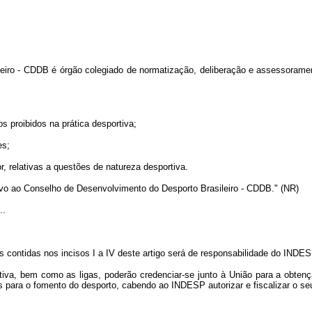
eiro - CDDB é órgão colegiado de normatização, deliberação e assessoramen
os proibidos na prática desportiva;
es;
or, relativas a questões de natureza desportiva.
ivo ao Conselho de Desenvolvimento do Desporto Brasileiro - CDDB." (NR)
..
 contidas nos incisos I a IV deste artigo será de responsabilidade do INDES
tiva, bem como as ligas, poderão credenciar-se junto à União para a obten
os para o fomento do desporto, cabendo ao INDESP autorizar e fiscalizar o s