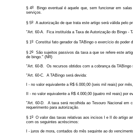
o
§ 4
Bingo eventual é aquele que, sem funcionar em salas p
serviços.
o
§ 5
A autorização de que trata este artigo será válida pelo 
"Art. 60-A. Fica instituída a Taxa de Autorização do Bingo - 
o
§ 1
Constitui fato gerador da TABingo o exercício do poder d
o
§ 2
São sujeitos passivos da taxa a que se refere este artigo
de bingo." (NR)
"Art. 60-B. Os recursos obtidos com a cobrança da TABingo se
"Art. 60-C. A TABingo será devida:
I - no valor equivalente a R$ 6.000,00 (seis mil reais) por m
II - no valor equivalente a R$ 4.000,00 (quatro mil reais) por
"Art. 60-D. A taxa será recolhida ao Tesouro Nacional em c
requerimento para autorização.
o
§ 1
O valor das taxas relativas aos incisos I e II do artigo 
com os seguintes acréscimos:
I - juros de mora, contados do mês seguinte ao do vencimento