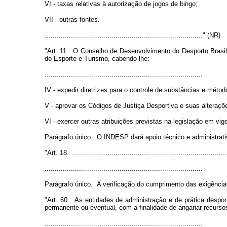
VI - taxas relativas à autorização de jogos de bingo;
VII - outras fontes.
.............................................................................." (NR)
"Art. 11. O Conselho de Desenvolvimento do Desporto Brasil
do Esporte e Turismo, cabendo-lhe:
..............................................................................
IV - expedir diretrizes para o controle de substâncias e métod
V - aprovar os Códigos de Justiça Desportiva e suas alteraçõ
VI - exercer outras atribuições previstas na legislação em vig
Parágrafo único. O INDESP dará apoio técnico e administrat
"Art. 18. ............................................................................
..............................................................................
Parágrafo único. A verificação do cumprimento das exigências
"Art. 60. As entidades de administração e de prática despor
permanente ou eventual, com a finalidade de angariar recurs
..............................................................................