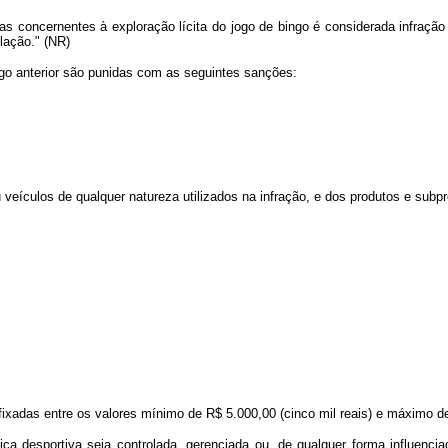
cas concernentes à exploração lícita do jogo de bingo é considerada infraçã
slação." (NR)
tigo anterior são punidas com as seguintes sanções:
eículos de qualquer natureza utilizados na infração, e dos produtos e subpro
 fixadas entre os valores mínimo de R$ 5.000,00 (cinco mil reais) e máximo d
ca desportiva seja controlada, gerenciada ou, de qualquer forma influencia