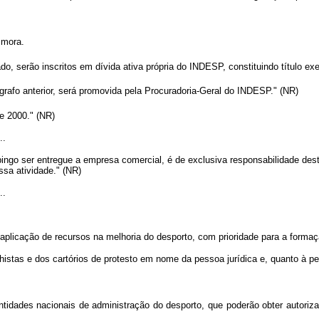
 mora.
, serão inscritos em dívida ativa própria do INDESP, constituindo título exec
ágrafo anterior, será promovida pela Procuradoria-Geral do INDESP." (NR)
e 2000." (NR)
..
bingo ser entregue a empresa comercial, é de exclusiva responsabilidade des
ssa atividade." (NR)
..
aplicação de recursos na melhoria do desporto, com prioridade para a formaç
lhistas e dos cartórios de protesto em nome da pessoa jurídica e, quanto à pes
ntidades nacionais de administração do desporto, que poderão obter autoriz