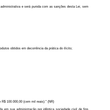
o administrativa e será punida com as sanções desta Lei, sem
dutos obtidos em decorrência da prática do ilícito;
e R$ 100.000,00 (cem mil reais)." (NR)
da em sua administração por idêntica sociedade civil de fins