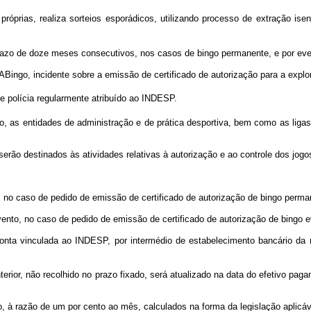
róprias, realiza sorteios esporádicos, utilizando processo de extração is
prazo de doze meses consecutivos, nos casos de bingo permanente, e por eve
TABingo, incidente sobre a emissão de certificado de autorização para a expl
e polícia regularmente atribuído ao INDESP.
, as entidades de administração e de prática desportiva, bem como as ligas d
rão destinados às atividades relativas à autorização e ao controle dos jogo
ês, no caso de pedido de emissão de certificado de autorização de bingo perma
 evento, no caso de pedido de emissão de certificado de autorização de bingo e
onta vinculada ao INDESP, por intermédio de estabelecimento bancário da r
anterior, não recolhido no prazo fixado, será atualizado na data do efetivo p
, à razão de um por cento ao mês, calculados na forma da legislação aplicáve