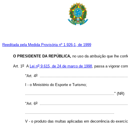
Reeditada pela Medida Provisória nº 1.926-1, de 1999
O PRESIDENTE DA REPÚBLICA,
no uso da atribuição que lhe conf
o
o
Art. 1
A
Lei n
9.615, de 24 de março de 1998
, passa a vigorar com
o
"Art. 4
.............................................................................
I - o Ministério do Esporte e Turismo;
.............................................................................." (NR)
o
"Art. 6
.............................................................................
..............................................................................
V - o produto das multas aplicadas em decorrência do exercíci