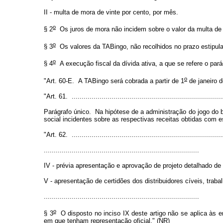
II - multa de mora de vinte por cento, por mês.
o
§ 2
Os juros de mora não incidem sobre o valor da multa de
o
§ 3
Os valores da TABingo, não recolhidos no prazo estipulado
o
§ 4
A execução fiscal da dívida ativa, a que se refere o par
o
"Art. 60-E. A TABingo será cobrada a partir de 1
de janeiro d
"Art. 61. ............................................................................
Parágrafo único. Na hipótese de a administração do jogo do 
social incidentes sobre as respectivas receitas obtidas com e
"Art. 62. ............................................................................
..............................................................................
IV - prévia apresentação e aprovação de projeto detalhado de 
V - apresentação de certidões dos distribuidores cíveis, traba
..............................................................................
o
§ 3
O disposto no inciso IX deste artigo não se aplica às e
em que tenham representação oficial." (NR)