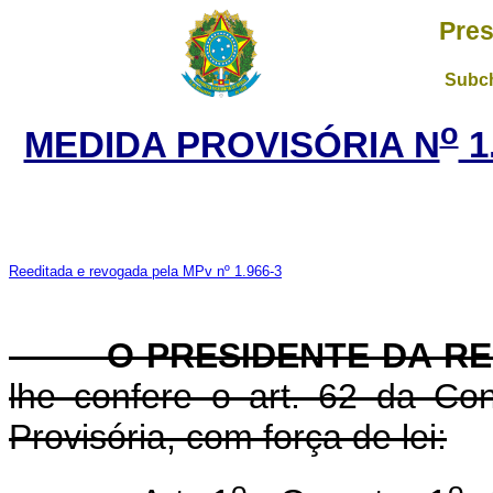
Pres
Subch
o
MEDIDA PROVISÓRIA N
1
Reeditada e revogada pela MPv nº 1.966-3
O PRESIDENTE DA REP
lhe confere o art. 62 da Con
Provisória, com força de lei:
o
o