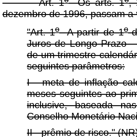
Art. 1
Os arts. 1
,
dezembro de 1996, passam a v
o
o
"Art. 1
A partir de 1
d
Juros de Longo Prazo - 
de um trimestre-calendári
seguintes parâmetros:
I - meta de inflação ca
meses seguintes ao prim
inclusive, baseada na
Conselho Monetário Naci
II - prêmio de risco." (NR