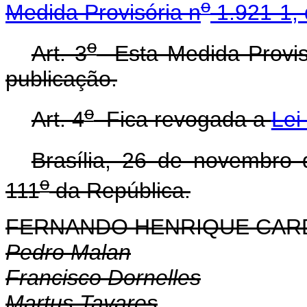
o
Medida Provisória n
1.921-1, 
o
Art. 3
Esta Medida Provisó
publicação.
o
Art. 4
Fica revogada a
Lei
Brasília, 26 de novembro
o
111
da República.
FERNANDO HENRIQUE CA
Pedro Malan
Francisco Dornelles
Martus Tavares