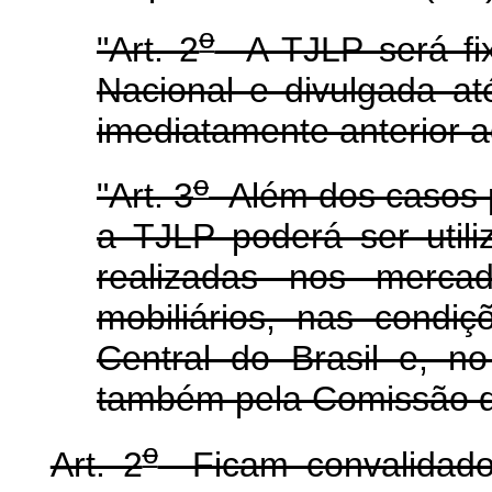
o
"Art. 2
A TJLP será fix
Nacional e divulgada até
imediatamente anterior a
o
"Art. 3
Além dos casos pr
a TJLP poderá ser util
realizadas nos mercad
mobiliários, nas condi
Central do Brasil e, n
também pela Comissão de
o
Art. 2
Ficam convalidados