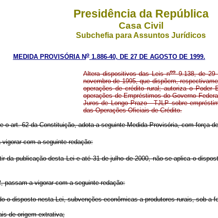
Presidência da República
Casa Civil
Subchefia para Assuntos Jurídicos
o
MEDIDA PROVISÓRIA N
1.886-40, DE 27 DE AGOSTO DE 1999.
os
Altera dispositivos das Leis n
9.138, de 29 
novembro de 1995, que dispõem, respectivamen
operações de crédito rural; autoriza o Poder 
operações de Empréstimos do Governo Federal 
Juros de Longo Prazo - TJLP sobre emprésti
das Operações Oficiais de Crédito.
re o art. 62 da Constituição, adota a seguinte Medida Provisória, com força de 
 vigorar com a seguinte redação:
ir da publicação desta Lei e até 31 de julho de 2000, não se aplica o dispos
, passam a vigorar com a seguinte redação:
o o disposto nesta Lei, subvenções econômicas a produtores rurais, sob a f
is de origem extrativa;