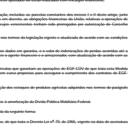
icos ajustados ou serão realizados com encargos financeiros,
ão, incluídas as parcelas constantes dos incisos I e II deste artigo, junto
em decreto, as obrigações financeiras da União, relativas a operações de
ujos vencimentos tenham sido prorrogados por autorização do Conselho
a nos termos da legislação vigente e atualizada de acordo com as condições
tos dados em garantia, e o valor de indenizações de perdas ocorridas até a
tre o agente financeiro e o armazenador, com atualização de acordo com as
 agrícolas que garantam as operações de EGF-COV de que trata esta Medida
ais em curso propostas para assegurar o cumprimento dos contratos de EGF-
ção dos estoques de produtos agrícolas adquiridos nos termos do parágrafo
os à amortização da Dívida Pública Mobiliária Federal.
da da seguinte forma:
o
, de que trata o Decreto-Lei n
79, de 1966, vigente na data de assinatura