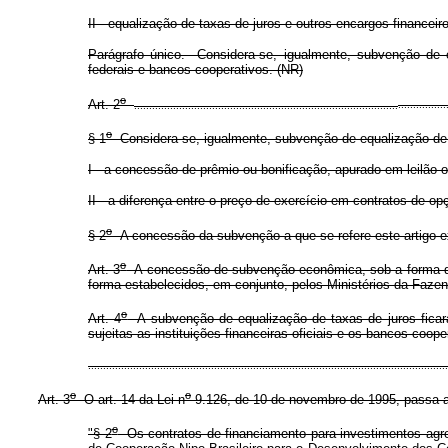
II - equalização de taxas de juros e outros encargos financeir
Parágrafo único. Considera-se, igualmente, subvenção de e
federais e bancos cooperativos. (NR)
o
Art. 2
........................................................................................
................
o
§ 1
Considera-se, igualmente, subvenção de equalização de p
I - a concessão de prêmio ou bonificação, apurado em leilão 
II - a diferença entre o preço de exercício em contratos de 
o
§ 2
A concessão da subvenção a que se refere este artigo exo
o
Art. 3
A concessão de subvenção econômica, sob a forma de e
forma estabelecidos, em conjunto, pelos Ministérios da Faze
o
Art. 4
A subvenção de equalização de taxas de juros ficará 
sujeitas as instituições financeiras oficiais e os bancos coop
........................................................................................................................
o
o
Art. 3
O art. 14 da Lei n
9.126, de 10 de novembro de 1995, passa a 
o
"§ 2
Os contratos de financiamento para investimentos agrop