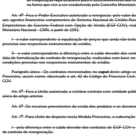
de Cooperação Nipo-Brasileiro para o Desenvolvimento dos Ce
na forma que vier a ser estabelecida pelo Conselho Monetário
o
Art. 4
Fica o Poder Executivo autorizado a renegociar, pelo valor do 
aos agentes financeiros componentes do Sistema Nacional de Crédito Rura
Empréstimos do Governo Federal com Opção de Venda (EGF-COV), reali
Monetário Nacional - CMN, a partir de 1991:
I - o valor correspondente à equalização de preços que ainda não ten
previstas nos respectivos instrumentos de crédito;
II - o valor correspondente à diferença entre o saldo devedor dos co
data de formalização do contrato de renegociação, realizadas com base no
condições previstas nos respectivos instrumentos de crédito.
Parágrafo único. Os contratos mencionados no
caput
deste artigo c
Provisória, assim como, observado o art. 42 do Código de Processo Civil,
COV.
o
Art. 5
Fica a União autorizada a celebrar contrato com entidade públ
único do artigo anterior.
o
Art. 6
Os recursos provenientes da venda dos produtos e os decorrente
o
Art. 7
Para efeito do disposto nesta Medida Provisória, a subvenção d
I - pela diferença entre o saldo devedor dos contratos de EGF-COV e
do contrato de renegociação;