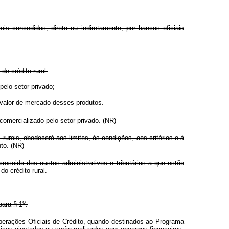
s concedidos, direta ou indiretamente, por bancos oficiais
e crédito rural:
pelo setor privado;
 valor de mercado desses produtos.
omercializado pelo setor privado. (NR)
ais, obedecerá aos limites, às condições, aos critérios e à
to. (NR)
rescido dos custos administrativos e tributários a que estão
o crédito rural.
o
para § 1
:
Operações Oficiais de Crédito, quando destinados ao Programa