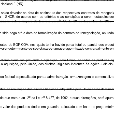
rrados - PRODECER, na fase III (Piloto e Expansão), terão seus custos bás
 Nacional." (NR)
saldo devedor na data de assinatura dos respectivos contratos de renegociaç
l - SNCR, de acordo com os critérios e as condições a serem estabelecidos 
o
zadas sob o amparo do Decreto-Lei n
79, de 19 de dezembro de 1966, c
ha sido paga até a data de formalização do contrato de renegociação, apurad
ntratos de EGF-COV, nos quais tenha havido perda total ou parcial dos produ
 valor determinante de sobretaxa de armazenagem fixado contratualmente en
onterão cláusulas prevendo a aquisição, pela União, de todos os produtos
 a aquisição, pela União, dos direitos litigiosos inerentes às ações judici
ica federal especializada para a administração, armazenagem e comercializa
s da realização dos direitos litigiosos adquiridos pela União serão destinad
o
o
e que trata o art. 2
da Lei n
8.427, de 1992, e suas alterações, será apura
 o valor dos produtos dados em garantia, calculado com base no preço mínimo