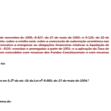
de novembro de 1995, 8.427, de 27 de maio de 1992, e 9.126, de 10 de
te, sobre o crédito rural; sobre a concessão de subvenção econômica nas
Executivo a renegociar as obrigações financeiras relativas à liquidação de
- EGF, vencidas e prorrogadas a partir de 1991; e a aplicação da Taxa de
mos concedidos com recursos dos Fundos Constitucionais e com recursos
lei:
o
o
to no § 2
do art. 16 da Lei n
8.880, de 27 de maio de 1994."
orma de: