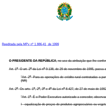
Reeditada pela MPv nº 1.886-41, de 1999
O PRESIDENTE DA REPÚBLICA
, no uso da atribuição que lhe confe
o
o
o
Art. 1
O art. 2
da Lei n
9.138, de 29 de novembro de 1995, passa a
o
"Art. 2
Para as operações de crédito rural contratadas a part
(NR)
o
o
o
o
o
o
Art. 2
Os arts. 1
, 2
, 3
e 4
da Lei n
8.427, de 27 de maio de 1992
o
"Art. 1
É o Poder Executivo autorizado a conceder, observad
I - equalização de preços de produtos agropecuários ou vegeta