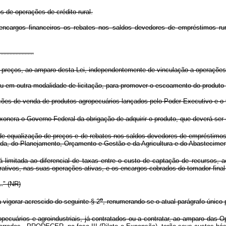
os de operações de crédito rural.
ncargos financeiros os rebates nos saldos devedores de empréstimos rurai
.......................
reços, ao amparo desta Lei, independentemente de vinculação a operações d
ou em outra modalidade de licitação, para promover o escoamento do produto 
opções de venda de produtos agropecuários lançados pelo Poder Executivo e o
nera o Governo Federal da obrigação de adquirir o produto, que deverá ser c
qualização de preços e de rebates nos saldos devedores de empréstimos rur
nda, do Planejamento, Orçamento e Gestão e da Agricultura e do Abastecimen
limitada ao diferencial de taxas entre o custo de captação de recursos, ac
erativos, nas suas operações ativas, e os encargos cobrados do tomador final d
" (NR)
..
o
vigorar acrescido do seguinte § 2
, renumerando-se o atual parágrafo único 
ecuários e agroindustriais, já contratados ou a contratar, ao amparo das 