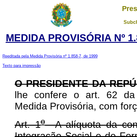
Pres
Subch
MEDIDA PROVISÓRIA Nº 1.8
Reeditada pela Medida Provisória nº 1.858-7, de 1999
Texto para impressão
O PRESIDENTE DA REPÚ
lhe confere o art. 62 da
Medida Provisória, com força
o
Art. 1
A alíquota da cont
Integração Social e de Fo