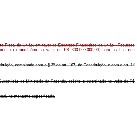
to Fiscal da União, em favor de Encargos Financeiros da União - Recursos
rédito extraordinário no valor de R$ 300.000.000,00, para os fins que
o
o
stituição, combinado com o § 3
do art. 167, da Constituição, e com o art. 1
ervisão do Ministério da Fazenda, crédito extraordinário no valor de R$
nal, no montante especificado.