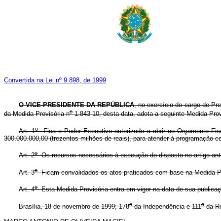
Convertida na Lei nº 9.898, de 1999
O VICE-PRESIDENTE DA REPÚBLICA
, no exercício do cargo de Pr
o
da Medida Provisória n
1.843-10, desta data, adota a seguinte Medida Provi
o
Art. 1
Fica o Poder Executivo autorizado a abrir ao Orçamento Fisc
300.000.000,00 (trezentos milhões de reais), para atender à programação c
o
Art. 2
Os recursos necessários à execução do disposto no artigo ante
o
Art. 3
Ficam convalidados os atos praticados com base na Medida Pr
o
Art. 4
Esta Medida Provisória entra em vigor na data de sua publicaç
o
o
Brasília, 18 de novembro de 1999; 178
da Independência e 111
da Re