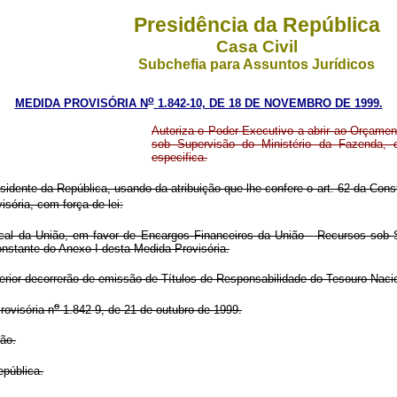
Presidência da República
Casa Civil
Subchefia para Assuntos Jurídicos
o
MEDIDA PROVISÓRIA N
1.842-10, DE 18 DE NOVEMBRO DE 1999.
Autoriza o Poder Executivo a abrir ao Orçamen
sob Supervisão do Ministério da Fazenda, c
especifica.
esidente da República, usando da atribuição que lhe confere o art. 62 da Con
sória, com força de lei:
al da União, em favor de Encargos Financeiros da União - Recursos sob Sup
onstante do Anexo I desta Medida Provisória.
rior decorrerão de emissão de Títulos de Responsabilidade do Tesouro Nacio
o
ovisória n
1.842-9, de 21 de outubro de 1999.
ão.
pública.