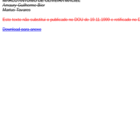
MARCO ANTONIO DE OLIVEIRA MACIEL
Amaury Guilherme Bier
Martus Tavares
Este texto não substitui o publicado
no DOU de 19.11.1999 e retificado no
Download para anexo