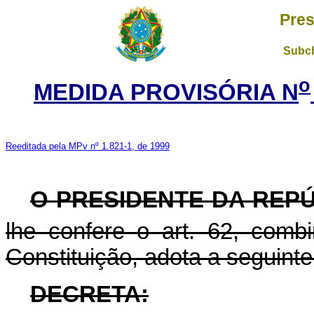
Pres
Subch
o
MEDIDA PROVISÓRIA N
Reeditada pela MPv nº 1.821-1, de 1999
O PRESIDENTE DA REP
lhe confere o art. 62, com
Constituição, adota a seguinte
DECRETA: