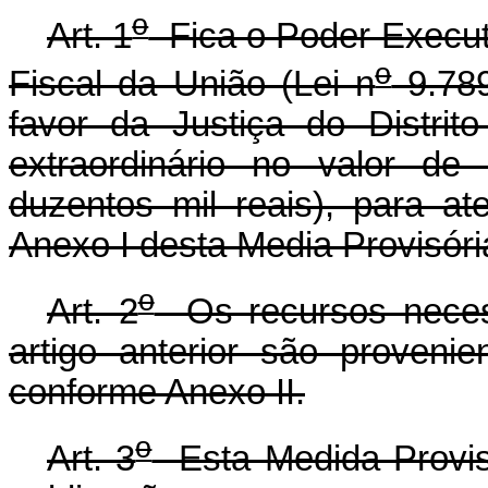
o
Art. 1
Fica o Poder Executi
o
Fiscal da União (Lei n
9.789
favor da Justiça do Distrito
extraordinário no valor de
duzentos mil reais), para a
Anexo I desta Media Provisóri
o
Art. 2
Os recursos necess
artigo anterior são proveni
conforme Anexo II.
o
Art. 3
Esta Medida Provisó