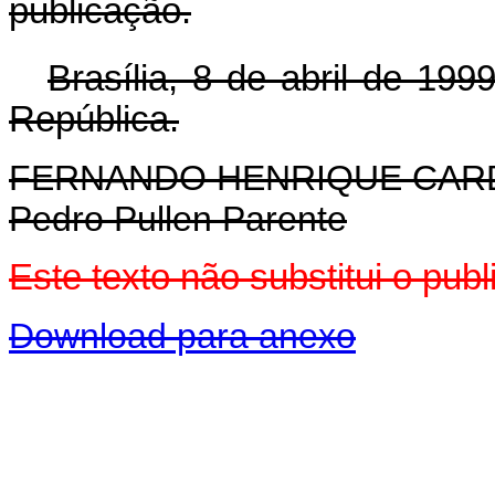
publicação.
Brasília, 8 de abril de 199
República.
FERNANDO HENRIQUE CA
Pedro Pullen Parente
Este texto não substitui o pub
Download para anexo