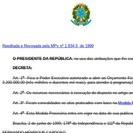
Reeditada e Revogada pela MPv nº 1.834-3, de 1999
O PRESIDENTE DA REPÚBLICA
, no uso das atribuições que lhe co
DECRETA:
o
Art. 1
Fica o Poder Executivo autorizado a abrir ao Orçamento Fis
3.200.000,00 (três milhões e duzentos mil reais), para atender à programaç
o
Art. 2
Os recursos necessários à execução do disposto no artigo ant
Art. 3º Ficam convalidados os atos praticados com base na
Medida P
o
Art. 4
Esta Medida Provisória entra em vigor na data de sua publica
o
o
Brasília, 2 de junho de 1999; 178
da Independência e 111
da Repúbl
FERNANDO HENRIQUE CARDOSO