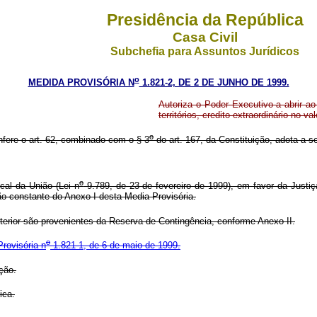
Presidência da República
Casa Civil
Subchefia para Assuntos Jurídicos
o
MEDIDA PROVISÓRIA N
1.821-2, DE 2 DE JUNHO DE 1999.
Autoriza o Poder Executivo a abrir ao
territórios, credito extraordinário no v
o
nfere o art. 62, combinado com o § 3
do art. 167, da Constituição, adota a se
o
cal da União (Lei n
9.789, de 23 de fevereiro de 1999), em favor da Justiça 
ão constante do Anexo I desta Media Provisória.
erior são provenientes da Reserva de Contingência, conforme Anexo II.
o
rovisória n
1.821-1, de 6 de maio de 1999.
ção.
ica.