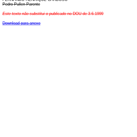
Pedro Pullen Parente
Este texto não substitui o publicado
no DOU de 3.6.1999
Download para anexo