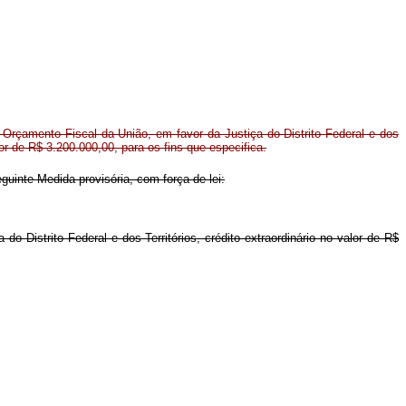
 Orçamento Fiscal da União, em favor da Justiça do Distrito Federal e dos
alor de R$ 3.200.000,00, para os fins que especifica.
guinte Medida provisória, com força de lei:
do Distrito Federal e dos Territórios, crédito extraordinário no valor de R$