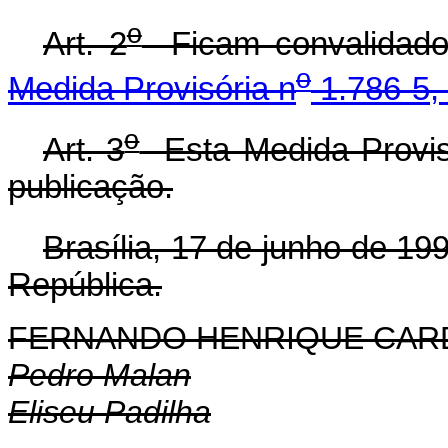
o
Art. 2
Ficam convalidados
o
Medida Provisória n
1.786-5,
o
Art. 3
Esta Medida Provisó
publicação.
Brasília, 17 de junho de 19
República.
FERNANDO HENRIQUE CA
Pedro Malan
Eliseu Padilha