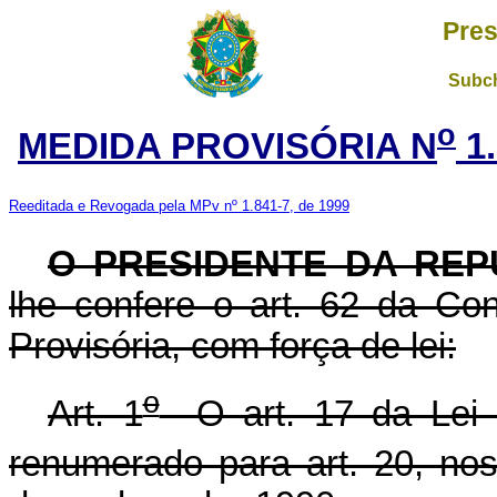
Pres
Subch
o
MEDIDA PROVISÓRIA N
1.
Reeditada e Revogada pela MPv nº 1.841-7, de 1999
O PRESIDENTE DA REP
lhe confere o art. 62 da Con
Provisória, com força de lei:
o
Art. 1
O art. 17 da Lei 
renumerado para art. 20, no