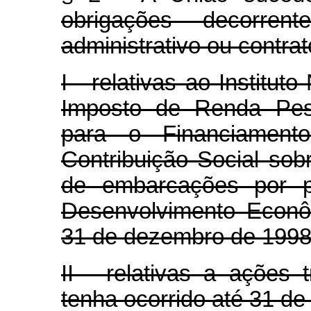
obrigações decorre
administrativo ou contrat
I - relativas ao Institut
Imposto de Renda Pess
para o Financiament
Contribuição Social sob
de embarcações por p
Desenvolvimento Econô
31 de dezembro de 1998
II - relativas a ações t
tenha ocorrido até 31 d