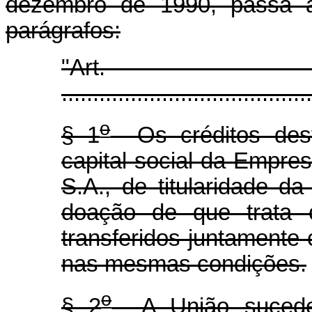
dezembro de 1990, passa a 
parágrafos:
"Art
........................................
o
§ 1
Os créditos dest
capital social da Empr
S.A., de titularidade d
doação de que trata
transferidos juntamente 
nas mesmas condições.
o
§ 2
A União sucede