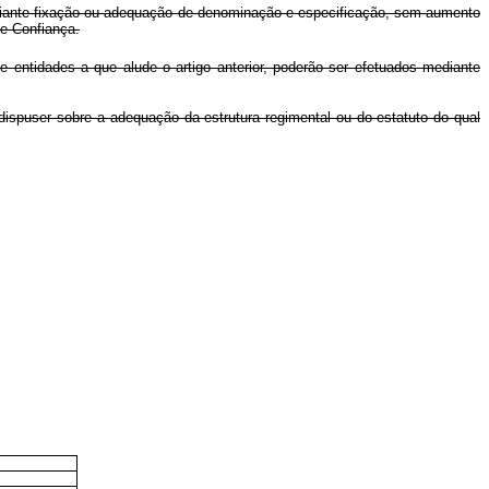
mediante fixação ou adequação de denominação e especificação, sem aumento
e Confiança.
entidades a que alude o artigo anterior, poderão ser efetuados mediante
dispuser sobre a adequação da estrutura regimental ou do estatuto do qual