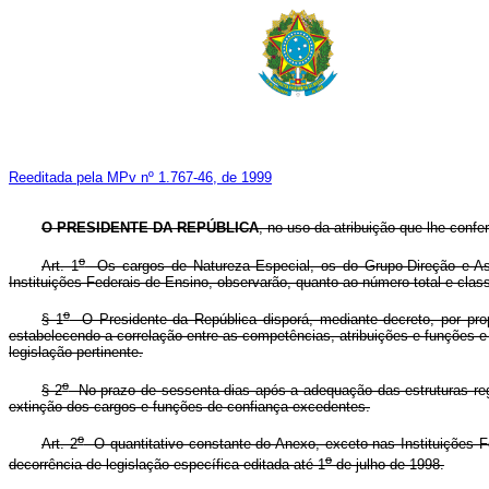
Reeditada pela MPv nº 1.767-46, de 1999
O PRESIDENTE DA REPÚBLICA
, no uso da atribuição que lhe confe
o
Art. 1
Os cargos de Natureza Especial, os do Grupo-Direção e Ass
Instituições Federais de Ensino, observarão, quanto ao número total e clas
o
§ 1
O Presidente da República disporá, mediante decreto, por prop
estabelecendo a correlação entre as competências, atribuições e funções 
legislação pertinente.
o
§ 2
No prazo de sessenta dias após a adequação das estruturas regi
extinção dos cargos e funções de confiança excedentes.
o
Art. 2
O quantitativo constante do Anexo, exceto nas Instituições F
o
decorrência de legislação específica editada até 1
de julho de 1998.