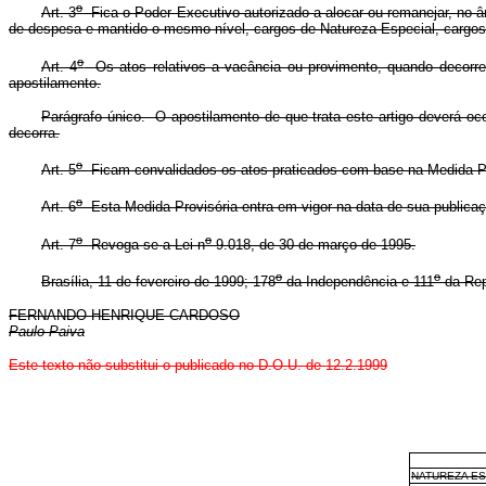
o
Art. 3
Fica o Poder Executivo autorizado a alocar ou remanejar, no â
de despesa e mantido o mesmo nível, cargos de Natureza Especial, cargo
o
Art. 4
Os atos relativos a vacância ou provimento, quando decorren
apostilamento.
Parágrafo único. O apostilamento de que trata este artigo deverá oc
decorra.
o
Art. 5
Ficam convalidados os atos praticados com base na Medida Pr
o
Art. 6
Esta Medida Provisória entra em vigor na data de sua publicaç
o
o
Art. 7
Revoga-se a Lei n
9.018, de 30 de março de 1995.
o
o
Brasília, 11 de fevereiro de 1999; 178
da Independência e 111
da Rep
FERNANDO HENRIQUE CARDOSO
Paulo Paiva
Este texto não substitui o publicado no D.O.U. de 12.2.1999
NATUREZA ES