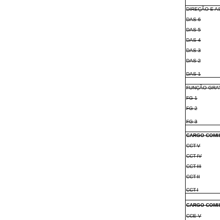
DIREÇÃO E 
DAS-6
DAS-5
DAS-4
DAS-3
DAS-2
DAS-1
FUNÇÃO GRAT
FG-1
FG-2
FG-3
CARGO COMI
CCT-V
CCT-IV
CCT-III
CCT-II
CCT-I
CARGO COMI
CCE-V