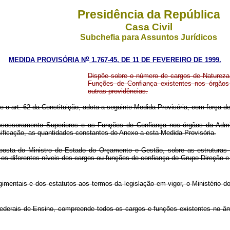
Presidência da República
Casa Civil
Subchefia para Assuntos Jurídicos
o
MEDIDA PROVISÓRIA N
1.767-45, DE 11 DE FEVEREIRO DE 1999.
Dispõe sobre o número de cargos de Natureza
Funções de Confiança existentes nos órgãos d
outras providências.
re o art. 62 da Constituição, adota a seguinte Medida Provisória, com força de 
essoramento Superiores e as Funções de Confiança nos órgãos da Administ
sificação, as quantidades constantes do Anexo a esta Medida Provisória.
osta do Ministro de Estado do Orçamento e Gestão, sobre as estruturas re
e os diferentes níveis dos cargos ou funções de confiança do Grupo-Direçã
mentais e dos estatutos aos termos da legislação em vigor, o Ministério 
ederais de Ensino, compreende todos os cargos e funções existentes no âmbi