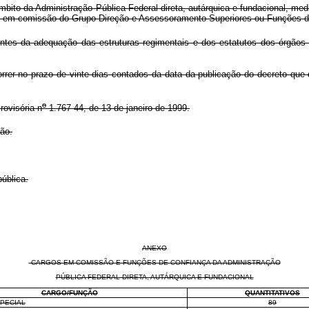
mbito da Administração Pública Federal direta, autárquica e fundacional, 
s em comissão do Grupo-Direção e Assessoramento Superiores ou Funções d
tes da adequação das estruturas regimentais e dos estatutos dos órgãos e 
orrer no prazo de vinte dias contados da data da publicação do decreto que 
o
ovisória n
1.767-44, de 13 de janeiro de 1999.
ão.
ública.
ANEXO
CARGOS EM COMISSÃO E FUNÇÕES DE CONFIANÇA DA ADMINISTRAÇÃO
PÚBLICA FEDERAL DIRETA, AUTÁRQUICA E FUNDACIONAL
CARGO/FUNÇÃO
QUANTITATIVOS
PECIAL
89