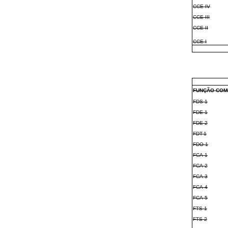
CCE-IV
CCE-III
CCE-II
CCE-I
FUNÇÃO COM
FDS-1
FDE-1
FDE-2
FDT-1
FDO-1
FCA-1
FCA-2
FCA-3
FCA-4
FCA-5
FTS-1
FTS-2