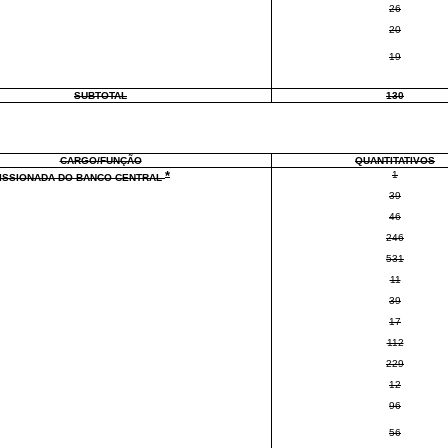
26
20
19
SUBTOTAL
130
CARGO/FUNÇÃO
QUANTITATIVOS
*
1
ISSIONADA DO BANCO CENTRAL
39
46
246
531
11
39
17
112
229
12
96
56