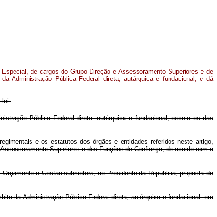
 Especial, de cargos do Grupo-Direção e Assessoramento Superiores e de
a Administração Pública Federal direta, autárquica e fundacional, e dá
lei:
ração Pública Federal direta, autárquica e fundacional, exceto os das
gimentais e os estatutos dos órgãos e entidades referidos neste artigo,
o e Assessoramento Superiores e das Funções de Confiança, de acordo com a
do Orçamento e Gestão submeterá, ao Presidente da República, proposta de
to da Administração Pública Federal direta, autárquica e fundacional, em