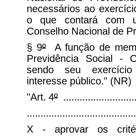
necessários ao exercíc
o que contará com um
Conselho Nacional de Pr
§ 9
º
A função de memb
Previdência Social -
sendo seu exercício
interesse público." (NR)
"Art. 4
º
............................
........................................
X - aprovar os crit