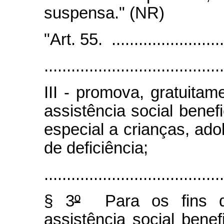
suspensa." (NR)
"Art. 55. ...........................
........................................
III - promova, gratuitam
assistência social bene
especial a crianças, ado
de deficiência;
........................................
§ 3
º
Para os fins des
assistência social benef