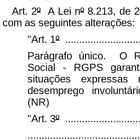
Art. 2
º
A Lei n
º
8.213, de 2
com as seguintes alterações:
"Art. 1
º
............................
Parágrafo único. O R
Social - RGPS garant
situações expressas 
desemprego involuntári
(NR)
"Art. 3
º
............................
........................................