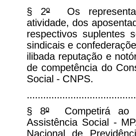
§ 2
º
Os representan
atividade, dos aposent
respectivos suplentes s
sindicais e confederaçõe
ilibada reputação e not
de competência do Cons
Social - CNPS.
........................................
§ 8
º
Competirá ao Mi
Assistência Social - M
Nacional de Previdên