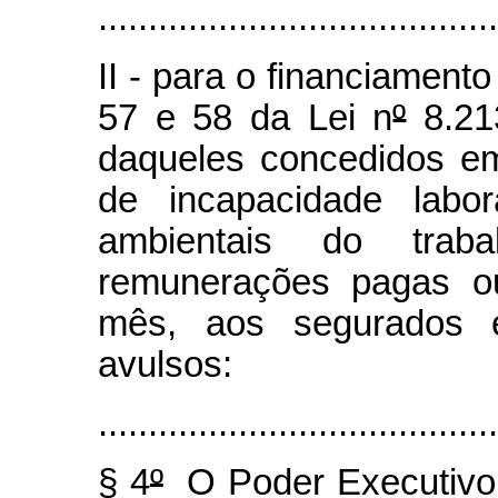
........................................
II - para o financiamento
57 e 58 da Lei n
º
8.213
daqueles concedidos em
de incapacidade labor
ambientais do trab
remunerações pagas ou
mês, aos segurados e
avulsos:
........................................
§ 4
º
O Poder Executivo e