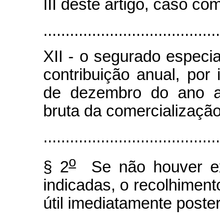
III deste artigo, caso co
........................................
XII - o segurado especia
contribuição anual, por i
de dezembro do ano a 
bruta da comercializaçã
........................................
o
§ 2
Se não houver exp
indicadas, o recolhiment
útil imediatamente poster