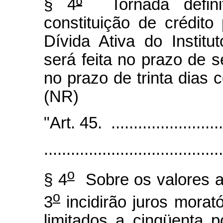
§ 4
º
Tornada definit
constituição de crédito 
Dívida Ativa do Instit
será feita no prazo de s
no prazo de trinta dias 
(NR)
"Art. 45. ...........................
........................................
o
§ 4
Sobre os valores a
o
3
incidirão juros morat
limitados a cinqüenta 