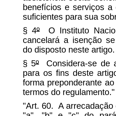
benefícios e serviços 
suficientes para sua sob
§ 4
º
O Instituto Nacio
cancelará a isenção se
do disposto neste artigo.
§ 5
º
Considera-se de as
para os fins deste arti
forma preponderante ao
termos do regulamento."
"Art. 60. A arrecadação 
"a", "b" e "c" do par