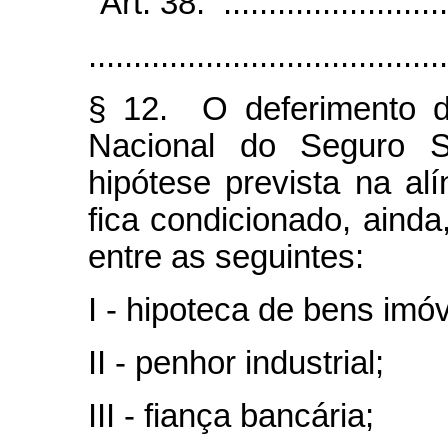
"Art. 38. ...........................
........................................
§ 12. O deferimento do
Nacional do Seguro S
hipótese prevista na alí
fica condicionado, ainda
entre as seguintes:
I - hipoteca de bens imóv
II - penhor industrial;
III - fiança bancária;