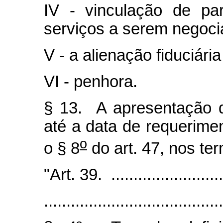
IV - vinculação de pa
serviços a serem negoci
V - a alienação fiduciári
VI - penhora.
§ 13. A apresentação d
até a data de requerimen
o
o § 8
do art. 47, nos te
"Art. 39. ...........................
........................................