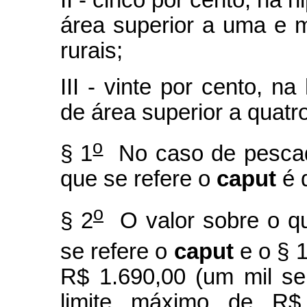
área superior a uma e m
rurais;
III - vinte por cento, na
de área superior a quatro
o
§ 1
No caso de pescado
que se refere o
caput
é d
o
§ 2
O valor sobre o qua
se refere o
caput
e o § 
R$ 1.690,00 (um mil se
limite máximo de R$ 