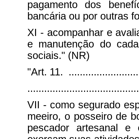
pagamento dos benefíc
bancária ou por outras f
XI - acompanhar e avali
e manutenção do cadas
sociais." (NR)
"Art. 11. ............................
........................................
VII - como segurado espe
meeiro, o posseiro de bo
pescador artesanal e