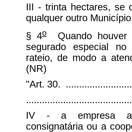
III - trinta hectares, se
qualquer outro Município
o
§ 4
Quando houver i
segurado especial no 
rateio, de modo a atend
(NR)
"Art. 30. ...........................
........................................
IV - a empresa adq
consignatária ou a coop