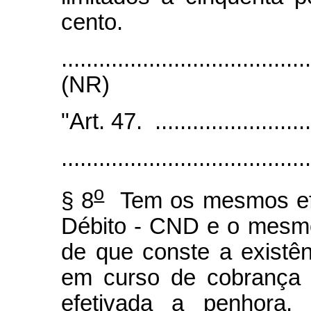
cento.
.......................................
(NR)
"Art. 47. ...........................
........................................
o
§ 8
Tem os mesmos efei
Débito - CND e o mesmo
de que conste a existên
em curso de cobrança 
efetivada a penhora, 