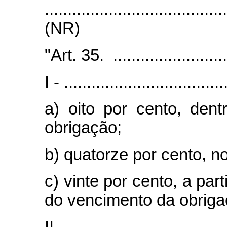
.......................................
(NR)
"Art. 35. ...........................
I - ...................................
a) oito por cento, de
obrigação;
b) quatorze por cento, n
c) vinte por cento, a pa
do vencimento da obriga
II - ..................................