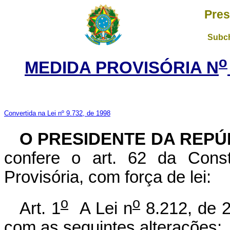
Pres
Subch
o
MEDIDA PROVISÓRIA N
Convertida na Lei nº 9.732, de 1998
O PRESIDENTE DA REPÚ
confere o art. 62 da Const
Provisória, com força de lei:
o
o
Art. 1
A Lei n
8.212, de 2
com as seguintes alterações: