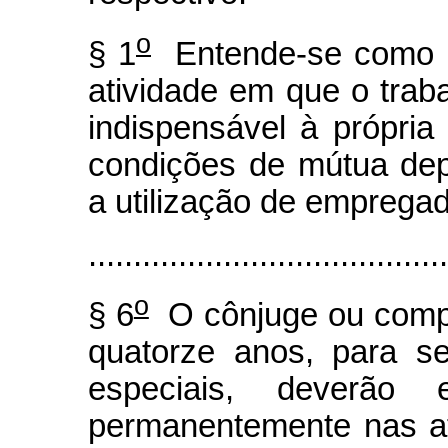
o
§ 1
Entende-se como re
atividade em que o trab
indispensável à própria
condições de mútua de
a utilização de emprega
........................................
o
§ 6
O cônjuge ou compa
quatorze anos, para s
especiais, deverão 
permanentemente nas at