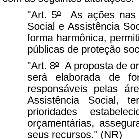
"Art. 5
º
As ações nas á
Social e Assistência So
forma harmônica, permiti
públicas de proteção soci
"Art. 8
º
A proposta de or
será elaborada de fo
responsáveis pelas ár
Assistência Social, 
prioridades estabele
orçamentárias, assegu
seus recursos." (NR)