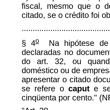
fiscal, mesmo que o d
citado, se o crédito foi 
........................................
o
§ 4
Na hipótese de a
declaradas no document
do art. 32, ou quand
doméstico ou de empres
apresentar o citado doc
se refere o
caput
e se
cinqüenta por cento." (N