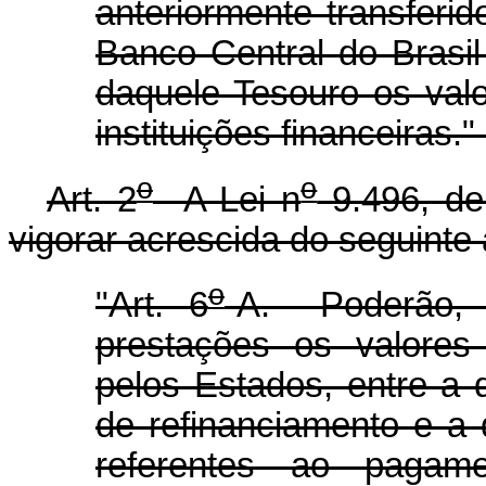
anteriormente transferid
Banco Central do Brasil
daquele Tesouro os val
instituições financeiras."
o
o
Art. 2
A Lei n
9.496, de
vigorar acrescida do seguinte 
o
"Art. 6
-A. Poderão, 
prestações os valores
pelos Estados, entre a 
de refinanciamento e a d
referentes ao pagam