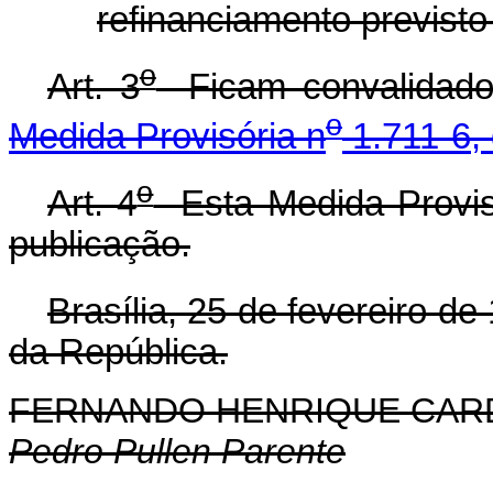
refinanciamento previsto
o
Art. 3
Ficam convalidados
o
Medida Provisória n
1.711-6, 
o
Art. 4
Esta Medida Provisó
publicação.
Brasília, 25 de fevereiro de
da República.
FERNANDO HENRIQUE CA
Pedro Pullen Parente