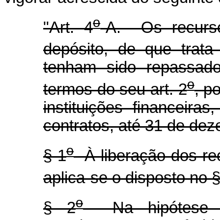
o
"Art. 4
-A. Os recurso
depósito, de que trata
tenham sido repassado
o
termos do seu art. 2
, p
instituições financeira
contratos, até 31 de de
o
§ 1
À liberação dos rec
aplica-se o disposto no §
o
§ 2
Na hipótese de