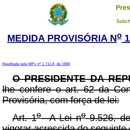
Pres
Subch
o
MEDIDA PROVISÓRIA N
1
Reeditada pela MPv nº 1.711-8, de 1999
O PRESIDENTE DA REP
lhe confere o art. 62 da Con
Provisória, com força de lei:
o
o
Art. 1
A Lei n
9.526, de
vigorar acrescida do seguinte 