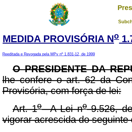
Pres
Subch
o
MEDIDA PROVISÓRIA N
1.
Reeditada e Revogada pela MPv nº 1.831-12, de 1999
O PRESIDENTE DA REP
lhe confere o art. 62 da Con
Provisória, com força de lei:
o
o
Art. 1
A Lei n
9.526, de
vigorar acrescida do seguinte 