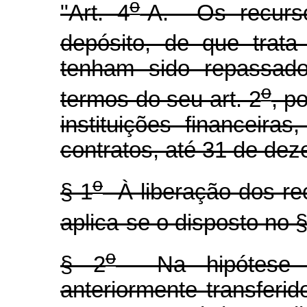
o
"Art. 4
-A. Os recurso
depósito, de que trata
tenham sido repassado
o
termos do seu art. 2
, p
instituições financeira
contratos, até 31 de de
o
§ 1
À liberação dos rec
aplica-se o disposto no §
o
§ 2
Na hipótese de
anteriormente transferid