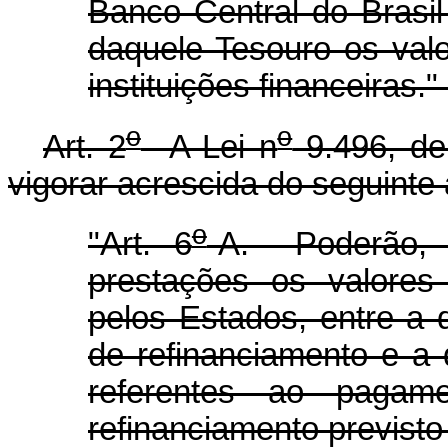
Banco Central do Brasil
daquele Tesouro os val
instituições financeiras."
o
o
Art. 2
A Lei n
9.496, de
vigorar acrescida do seguinte 
o
"Art. 6
-A. Poderão, 
prestações os valores
pelos Estados, entre a 
de refinanciamento e a d
referentes ao pagam
refinanciamento previsto