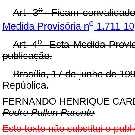
o
Art. 3
Ficam convalidados
o
Medida Provisória n
1.711-10
o
Art. 4
Esta Medida Provisó
publicação.
Brasília, 17 de junho de 19
República.
FERNANDO HENRIQUE CA
Pedro Pullen Parente
Este texto não substitui o publ