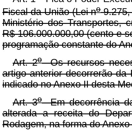
o
Fiscal da União (Lei n
9.275,
Ministério dos Transportes, cr
R$ 106.000.000,00 (cento e se
programação constante do Ane
o
Art. 2
Os recursos necess
artigo anterior decorrerão d
indicado no Anexo II desta Me
o
Art. 3
Em decorrência da a
alterada a receita do Depa
Rodagem, na forma do Anexo I