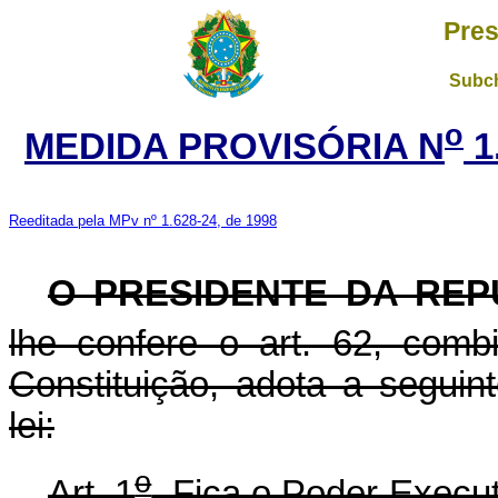
Pres
Subch
o
MEDIDA PROVISÓRIA N
1
Reeditada pela MPv nº 1.628-24, de 1998
O PRESIDENTE DA REP
lhe confere o art. 62, com
Constituição, adota a seguin
lei:
o
Art. 1
Fica o Poder Executi