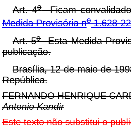
o
Art. 4
Ficam convalidados
o
Medida Provisória n
1.628-22,
o
Art. 5
Esta Medida Provisó
publicação.
Brasília, 12 de maio de 199
República.
FERNANDO HENRIQUE CA
Antonio Kandir
Este texto não substitui o pu