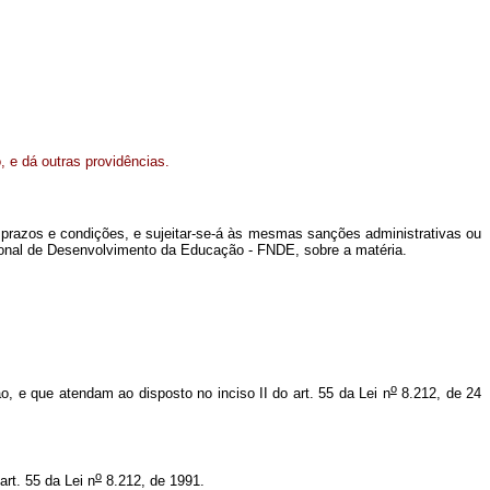
, e dá outras providências.
razos e condições, e sujeitar-se-á às mesmas sanções administrativas ou
cional de Desenvolvimento da Educação - FNDE, sobre a matéria.
o
o, e que atendam ao disposto no inciso II do art. 55 da Lei n
8.212, de 24
o
rt. 55 da Lei n
8.212, de 1991.