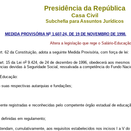
Presidência da República
Casa Civil
Subchefia para Assuntos Jurídicos
o
MEDIDA PROVISÓRIA N
1.607-24, DE 19 DE NOVEMBRO DE 1998.
Altera a legislação que rege o Salário-Educação
art. 62 da Constituição, adota a seguinte Medida Provisória, com força de lei:
o
rt. 15 da Lei n
9.424, de 24 de dezembro de 1996, obedecerá aos mesmos p
tâncias devidas à Seguridade Social, ressalvada a competência do Fundo Na
o-Educação:
o suas respectivas autarquias e fundações;
amente registradas e reconhecidas pelo competente órgão estadual de educaçã
er definidas em regulamento;
atendam, cumulativamente, aos requisitos estabelecidos nos incisos I a V do a