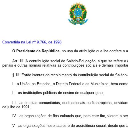
Convertida na Lei nº 9.766, de 1998
O Presidente da República
, no uso da atribuição que lhe confere o 
o
Art. 1
A contribuição social do Salário-Educação, a que se refere o a
penais e outras normas relativas às contribuições sociais e demais impor
o
§ 1
Estão isentas do recolhimento da contribuição social do Salári
I - a União, os Estados, o Distrito Federal e os Municípios, bem com
II - as instituições públicas de ensino de qualquer grau;
III - as escolas comunitárias, confessionais ou filantrópicas, devid
de julho de 1991;
IV - as organizações de fins culturais que, para este fim, vierem a s
V - as organizações hospitalares e de assistência social, desde que 