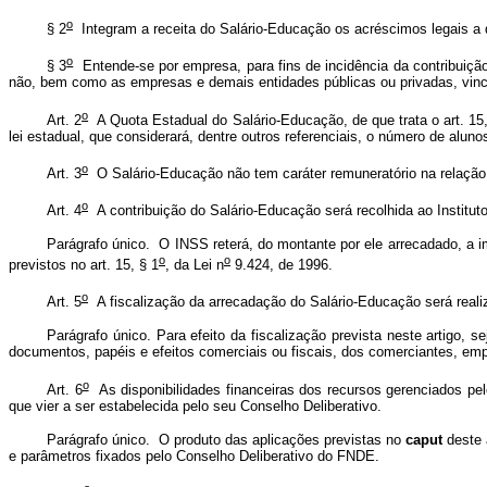
o
§ 2
Integram a receita do Salário-Educação os acréscimos legais a q
o
§ 3
Entende-se por empresa, para fins de incidência da contribuição
não, bem como as empresas e demais entidades públicas ou privadas, vinc
o
Art. 2
A Quota Estadual do Salário-Educação, de que trata o art. 15,
lei estadual, que considerará, dentre outros referenciais, o número de alu
o
Art. 3
O Salário-Educação não tem caráter remuneratório na relação 
o
Art. 4
A contribuição do Salário-Educação será recolhida ao Instit
Parágrafo único. O INSS reterá, do montante por ele arrecadado, a im
o
o
previstos no art. 15, § 1
, da Lei n
9.424, de 1996.
o
Art. 5
A fiscalização da arrecadação do Salário-Educação será real
Parágrafo único. Para efeito da fiscalização prevista neste artigo, 
documentos, papéis e efeitos comerciais ou fiscais, dos comerciantes, empre
o
Art. 6
As disponibilidades financeiras dos recursos gerenciados pelo
que vier a ser estabelecida pelo seu Conselho Deliberativo.
Parágrafo único. O produto das aplicações previstas no
caput
deste 
e parâmetros fixados pelo Conselho Deliberativo do FNDE.