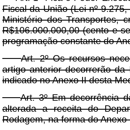
Fiscal da União (Lei nº 9.275
Ministério dos Transportes, cr
R$106.000.000,00 (cento e sei
programação constante do Ane
Art. 2º Os recursos nec
artigo anterior decorrerão d
indicado no Anexo II desta Med
Art. 3º Em decorrência da
alterada a receita do Depa
Rodagem, na forma do Anexo I