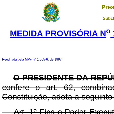
Pres
Subch
o
MEDIDA PROVISÓRIA N
Reeditada pela MPv nº 1.555-6, de 1997
O
PRESIDENTE DA REPÚ
confere o art. 62, combin
Constituição, adota a seguinte
Art. 1º Fica o Poder Execu