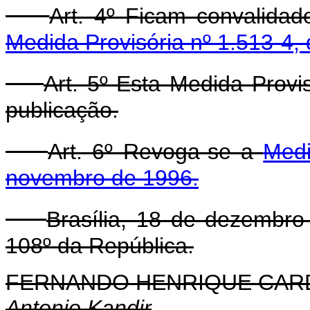
Art. 4º Ficam convalida
Medida Provisória nº 1.513-4,
Art. 5º Esta Medida Provi
publicação.
Art. 6º Revoga-se a
Medi
novembro de 1996.
Brasília, 18 de dezembr
108º da República.
FERNANDO HENRIQUE CA
Antonio Kandir