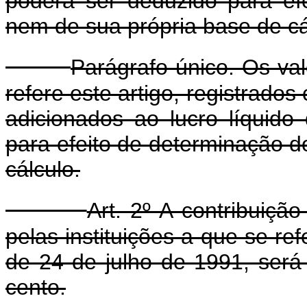
poderá ser deduzido para efe
nem de sua própria base de cá
Parágrafo único. Os val
refere este artigo, registrado
adicionados ao lucro líquido
para efeito de determinação do
cálculo.
Art. 2º A contribuição
pelas instituições a que se ref
de 24 de julho de 1991, será 
cento.