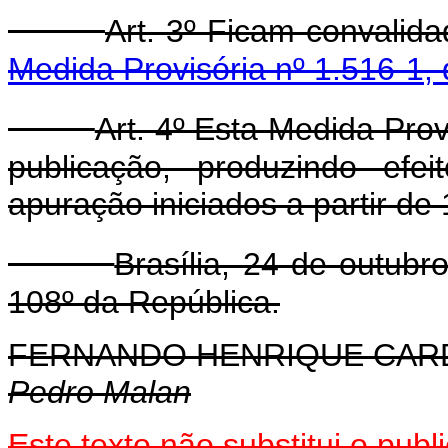
Art. 3º Ficam convalid
Medida Provisória nº 1.516-1,
Art. 4º Esta Medida Prov
publicação, produzindo efe
apuração iniciados a partir de 
Brasília, 24 de outub
108º da República.
FERNANDO HENRIQUE CA
Pedro Malan
Este texto não substitui o pu