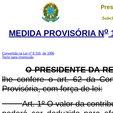
Pres
Subch
o
MEDIDA PROVISÓRIA N
Convertida na Lei nº 9.316, de 1996
Texto para impressão
O PRESIDENTE DA R
lhe confere o art. 62 da Con
Provisória, com força de lei:
Art. 1º O valor da contrib