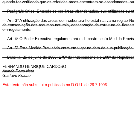
quando for verificado que as referidas áreas encontrem-se abandonadas, su
Parágrafo único. Entende-se por áreas abandonadas, sub-utilizadas ou uti
Art. 3º A utilização das áreas com cobertura florestal nativa na região No
de conservação dos recursos naturais, conservação da estrutura da flores
em regulamento.
Art. 4º O Poder Executivo regulamentará o disposto nesta Medida Provisór
Art. 5º Esta Medida Provisória entra em vigor na data de sua publicação.
Brasília, 25 de julho de 1996; 175º da Independência e 108º da República
FERNANDO HENRIQUE CARDOSO
Arlindo Porto Neto
Gustavo Krause
Este texto não substitui o publicado no D.O.U. de 26.7.1996