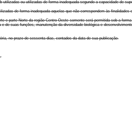
b-utilizadas ou utilizadas de forma inadequada segundo a capacidade de supo
lizadas de forma inadequada aquelas que não correspondem às finalidades de
rte e parte Norte da região Centro-Oeste somente será permitida sob a forma
ta e de suas funções, manutenção da diversidade biológica e desenvolvimen
ia, no prazo de sessenta dias, contados da data de sua publicação.
.