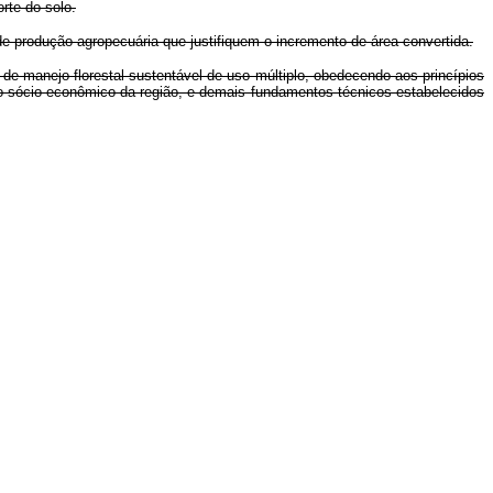
rte do solo.
 produção agropecuária que justifiquem o incremento de área convertida.
 de manejo florestal sustentável de uso múltiplo, obedecendo aos princípios
to sócio-econômico da região, e demais fundamentos técnicos estabelecidos