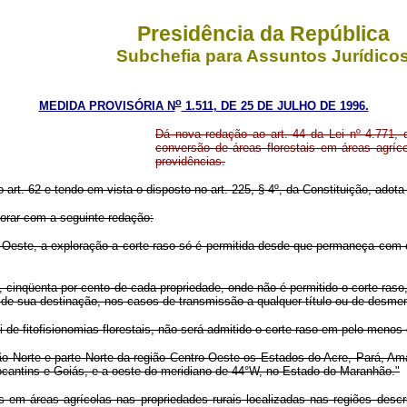
Presidência da República
Subchefia para Assuntos Jurídico
o
MEDIDA PROVISÓRIA N
1.511, DE 25 DE JULHO DE 1996.
Dá nova redação ao art. 44 da Lei nº 4.771, 
conversão de áreas florestais em áreas agríco
providências.
o art. 62 e tendo em vista o disposto no art. 225, § 4º, da Constituição, adot
gorar com a seguinte redação:
-Oeste, a exploração a corte raso só é permitida desde que permaneça com 
 cinqüenta por cento de cada propriedade, onde não é permitido o corte raso
 de sua destinação, nos casos de transmissão a qualquer título ou de desm
e fitofisionomias florestais, não será admitido o corte raso em pelo menos oi
ião Norte e parte Norte da região Centro-Oeste os Estados do Acre, Pará,
Tocantins e Goiás, e a oeste do meridiano de 44°W, no Estado do Maranhão."
m áreas agrícolas nas propriedades rurais localizadas nas regiões descr