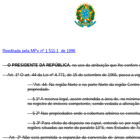
Reeditada pela MPv nº 1.511-1, de 1996
O PRESIDENTE DA REPÚBLICA
, no uso da atribuição que lhe confere 
Art. 1º O art. 44 da Lei nº 4.771, de 15 de setembro de 1965, passa a vi
"Art. 44. Na região Norte e na parte Norte da região Centro
propriedade.
§ 1º A reserva legal, assim entendida a área de, no mínimo,
no registro de imóveis competente, sendo vedada a alteração
§ 2º Nas propriedades onde a cobertura arbórea se constitui d
§ 3º Para efeito do disposto no
caput
, entende-se por reg
regiões situadas ao norte do paralelo 13°S, nos Estados de 
Art. 2º Não será permitida a expansão da conversão de áreas arbóreas e