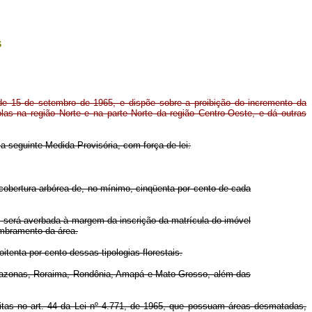
s
de 15 de setembro de 1965, e dispõe sobre a proibição do incremento da
las na região Norte e na parte Norte da região Centro-Oeste, e dá outras
a a seguinte Medida Provisória, com força de lei:
cobertura arbórea de, no mínimo, cinqüenta por cento de cada
, será averbada à margem da inscrição da matrícula do imóvel
embramento da área.
tenta por cento dessas tipologias florestais.
 Amazonas, Roraima, Rondônia, Amapá e Mato Grosso, além das
itas no art. 44 da Lei nº 4.771, de 1965, que possuam áreas desmatadas,