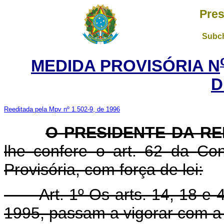
Pres
Subch
MEDIDA PROVISÓRIA N
D
Reeditada pela Mpv nº 1.502-9, de 1996
O
PRESIDENTE DA RE
lhe confere o art. 62 da Con
Provisória, com força de lei:
Art. 1º Os arts. 14, 18 e 49
1995, passam a vigorar com a