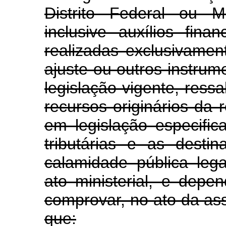
Distrito Federal ou Mu
inclusive auxílios fina
realizadas exclusivamen
ajuste ou outros instru
legislação vigente, ress
recursos originários da r
em legislação especific
tributárias e as dest
calamidade pública leg
ato ministerial, e depe
comprovar, no ato da ass
que: