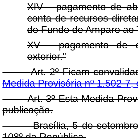
XIV - pagamento de ab
conta de recursos diret
do Fundo de Amparo ao T
XV - pagamento de co
exterior."
Art. 2º Ficam convalid
Medida Provisória nº 1.502-7,
Art. 3º Esta Medida Provisó
publicação.
Brasília, 5 de setembro d
108º da República.