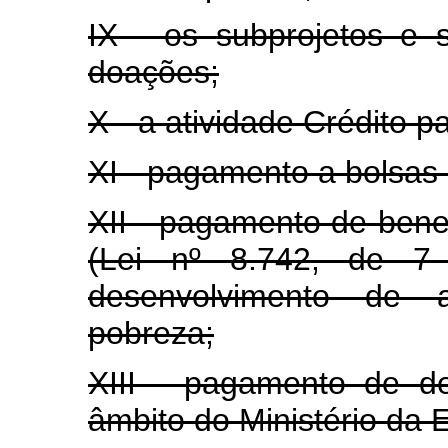
IX - os subprojetos e 
doações;
X - a atividade Crédito p
XI - pagamento a bolsas 
XII - pagamento de bene
(Lei nº 8.742, de 
desenvolvimento de 
pobreza;
XIII - pagamento de d
âmbito do Ministério da