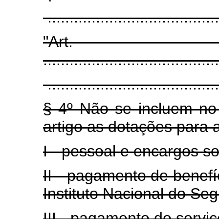
.......................................
"Art
........................................
.......................................
§ 4º Não se incluem no 
artigo as dotações para
I - pessoal e encargos so
II - pagamento de benefí
Instituto Nacional do Seg
III - pagamento do serviç