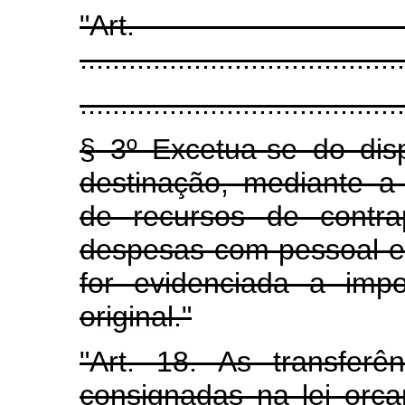
"Art
........................................
........................................
§ 3º Excetua-se do di
destinação, mediante a 
de recursos de contra
despesas com pessoal e
for evidenciada a impo
original."
"Art. 18. As transfer
consignadas na lei orça