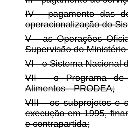
IV - pagamento das de
operacionalização do Si
V - as Operações Ofici
Supervisão do Ministéri
VI - o Sistema Nacional d
VII - o Programa de D
Alimentos - PRODEA;
VIII - os subprojetos e
execução em 1995, fina
e contrapartida;