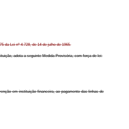
75 da Lei nº 4.728, de 14 de julho de 1965.
ituição, adota a seguinte Medida Provisória, com força de lei:
ervenção em instituição financeira, ao pagamento das linhas de