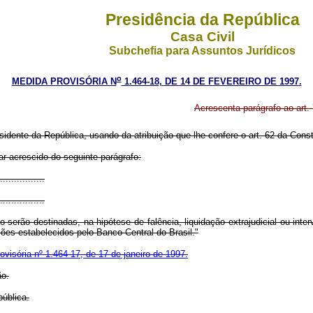
Presidência da República
Casa Civil
Subchefia para Assuntos Jurídicos
o
MEDIDA PROVISÓRIA N
1.464-18, DE 14 DE FEVEREIRO DE 1997.
Acrescenta parágrafo ao art. 
sidente da República, usando da atribuição que lhe confere o art. 62 da Const
rar acrescido do seguinte parágrafo:
................
................
 serão destinadas, na hipótese de falência, liquidação extrajudicial ou int
ões estabelecidos pelo Banco Central do Brasil."
visória nº 1.464-17, de 17 de janeiro de 1997.
ão.
pública.