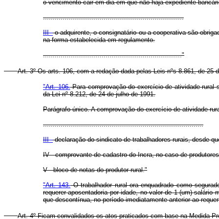
o vencimento cair em dia em que não haja expediente bancári
........................................................................
III -
o adquirente, o consignatário ou a cooperativa são obriga
na forma estabelecida em regulamento.
......................................................................."
Art. 3º Os arts. 106, com a redação dada pelas Leis nºs 8.861, de 25 
"Art. 106.
Para comprovação do exercício de atividade rural ser
da Lei nº 8.212, de 24 de julho de 1991.
Parágrafo único. A comprovação do exercício de atividade rural
..................................................................................
III -
declaração do sindicato de trabalhadores rurais, desde 
IV - comprovante de cadastro do Incra, no caso de produtore
V - bloco de notas do produtor rural."
"Art. 143.
O trabalhador rural ora enquadrado como segurado 
requerer aposentadoria por idade, no valor de 1 (um) salário 
que descontínua, no período imediatamente anterior ao requer
Art. 4º Ficam convalidados os atos praticados com base na Medida Prov