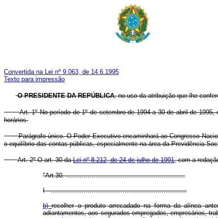
Convertida na Lei nº 9.063, de 14.6.1995
Texto para impressão
O PRESIDENTE DA REPÚBLICA
, no uso da atribuição que lhe confer
Art. 1º No período de 1º de setembro de 1994 a 30 de abril de 1995, o
horários.
Parágrafo único. O Poder Executivo encaminhará ao Congresso Nacion
o equilíbrio das contas públicas, especialmente na área da Previdência Soci
Art. 2º O art. 30 da
Lei nº 8.212, de 24 de julho de 1991
, com a redação
"Art.30. .............................................................
I - ......................................................................
b)
recolher o produto arrecadado na forma da alínea ante
adiantamentos, aos segurados empregados, empresários, traba