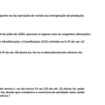
bseqüente ao da operação de venda ou consignação da produção,
 24 de julho de 1991, passam a vigorar com as seguintes alterações:
 Identificação e Contribuição (CIC) referida no § 3º do art. 12
3º do art. 55 desta lei, far-se-á alternativamente através de:
 inciso I, ou do inciso IV ou VII do art. 11 desta lei, pode
 lei, desde que comprove o exercício de atividade rural, ainda
efício."