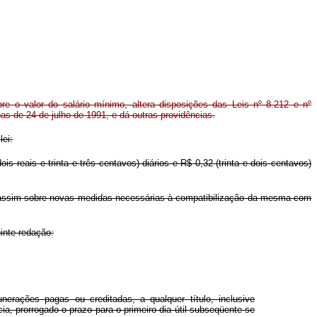
re o valor do salário mínimo, altera disposições das Leis nº 8.212 e nº
as de 24 de julho de 1991, e dá outras providências.
lei:
s reais e trinta e três centavos) diários e R$ 0,32 (trinta e dois centavos)
em assim sobre novas medidas necessárias à compatibilização da mesma com
inte redação:
erações pagas ou creditadas, a qualquer título, inclusive
, prorrogado o prazo para o primeiro dia útil subseqüente se