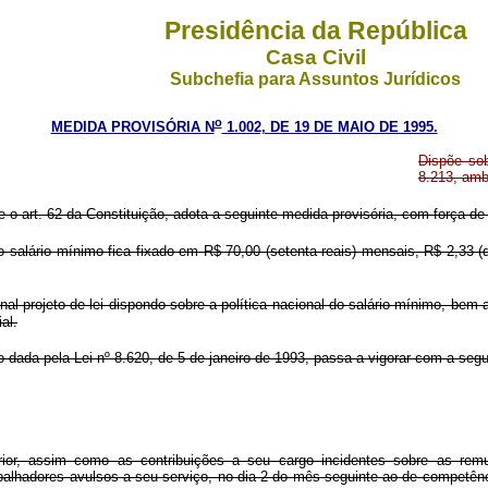
Presidência da República
Casa Civil
Subchefia para Assuntos Jurídicos
o
MEDIDA PROVISÓRIA N
1.002, DE 19 DE MAIO DE 1995.
Dispõe sob
8.213, amb
e o art. 62 da Constituição, adota a seguinte medida provisória, com força de 
 salário mínimo fica fixado em R$ 70,00 (setenta reais) mensais, R$ 2,33 (doi
al projeto de lei dispondo sobre a política nacional do salário mínimo, b
al.
 dada pela Lei nº 8.620, de 5 de janeiro de 1993, passa a vigorar com a segu
rior, assim como as contribuições a seu cargo incidentes sobre as remun
lhadores avulsos a seu serviço, no dia 2 do mês seguinte ao de competência