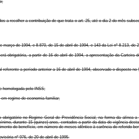
o;
dos a recolher a contribuição de que trata o art. 25, até o dia 2 do mês su
de março de 1994, e 8.870, de 15 de abril de 1994, e 143 da Lei nº 8.213, de
á obrigatória, a partir de 16 de abril de 1994, a apresentação da Carteira de
 referente a período anterior a 16 de abril de 1994, observado o disposto no § 
que homologada pelo INSS;
s em regime de economia familiar;
obrigatório no Regime Geral de Previdência Social, na forma da alínea a do
mínimo, durante 15 (quinze) anos, contados a partir da data de vigência desta
imento do benefício, em número de meses idêntico à carência do referido ben
isória nº 976, de 20 de abril de 1995.