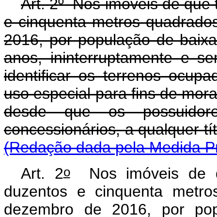
Art. 2
º
Nos imóveis de que tr
e cinquenta metros quadrado
2016, por população de baixa
anos, ininterruptamente e s
identificar os terrenos ocup
uso especial para fins de mora
desde que os possuidore
concessionários, a qualquer tít
(Redação dada pela Medida Pr
o
Art. 2
Nos imóveis de qu
duzentos e cinquenta metro
dezembro de 2016, por pop