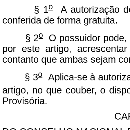
o
§ 1
A autorização de
conferida de forma gratuita.
o
§ 2
O possuidor pode, p
por este artigo, acrescent
contanto que ambas sejam co
o
§ 3
Aplica-se à autoriz
artigo, no que couber, o disp
Provisória.
CAP