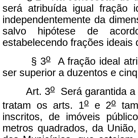
será atribuída igual fração 
independentemente da dimen
salvo hipótese de acord
estabelecendo frações ideais 
o
§ 3
A fração ideal atr
ser superior a duzentos e cin
o
Art. 3
Será garantida a 
o
o
tratam os arts. 1
e 2
tamb
inscritos, de imóveis públi
metros quadrados, da União, 