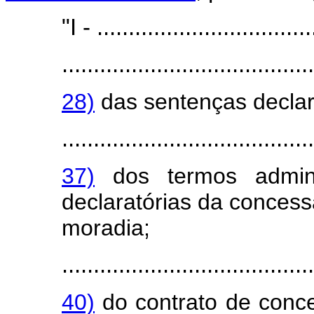
"I - ..................................
........................................
28)
das sentenças declar
........................................
37)
dos termos admini
declaratórias da concess
moradia;
........................................
40)
do contrato de conce