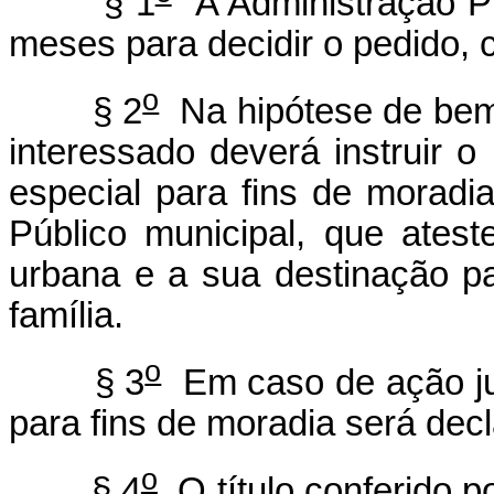
§ 1
A Administração Pú
meses para decidir o pedido, 
o
§ 2
Na hipótese de bem 
interessado deverá instruir 
especial para fins de moradi
Público municipal, que ates
urbana e a sua destinação p
família.
o
§ 3
Em caso de ação jud
para fins de moradia será decl
o
§ 4
O título conferido p