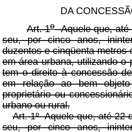
DA CONCESSÃ
o
Art. 1
Aquele que, até 
seu, por cinco anos, inint
duzentos e cinqüenta metros 
em área urbana, utilizando-o 
tem o direito à concessão de
em relação ao bem objeto
proprietário ou concessionário
urbano ou rural.
Art. 1º Aquele que, até 22
seu, por cinco anos, inint