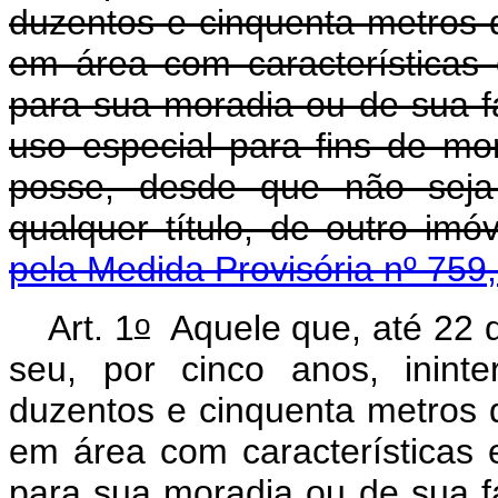
duzentos e cinquenta metros 
em área com características e
para sua moradia ou de sua fa
uso especial para fins de m
posse, desde que não seja 
qualquer título, de outro imó
pela Medida Provisória nº 759
o
Art. 1
Aquele que, até 22 
seu, por cinco anos, inint
duzentos e cinquenta metros 
em área com características e
para sua moradia ou de sua fa