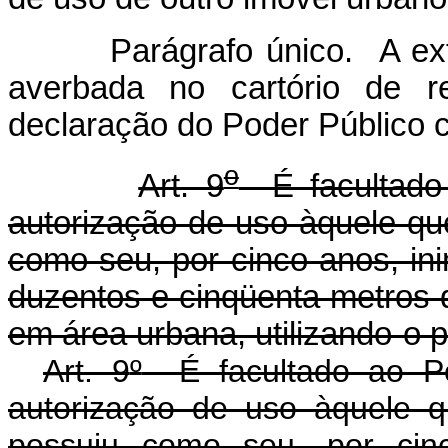
Parágrafo único. A extinçã
averbada no cartório de r
declaração do Poder Público 
o
Art. 9
É facultado 
autorização de uso àquele qu
como seu, por cinco anos, in
duzentos e cinqüenta metros 
em área urbana, utilizando-o p
Art. 9
º
É facultado ao Po
autorização de uso àquele 
possuiu como seu, por cinc