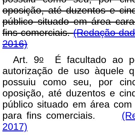
oposição, até duzentos e ci
público situado em área carac
fins comerciais.
(Redação dada
2016)
o
Art. 9
É facultado ao po
autorização de uso àquele 
possuiu como seu, por cinc
oposição, até duzentos e ci
público situado em área com c
para fins comerciais.
(R
2017)