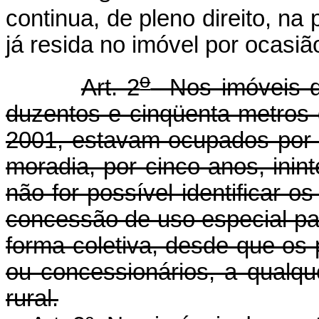
continua, de pleno direito, n
já resida no imóvel por ocasi
o
Art. 2
Nos imóveis de
duzentos e cinqüenta metros 
2001, estavam ocupados por 
moradia, por cinco anos, ini
não for possível identificar o
concessão de uso especial par
forma coletiva, desde que os 
ou concessionários, a qualque
rural.