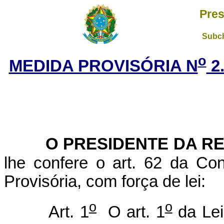
Pres
Subch
o
MEDIDA PROVISÓRIA N
2.
O PRESIDENTE DA RE
lhe confere o art. 62 da Con
Provisória, com força de lei:
o
o
Art. 1
O art. 1
da Lei