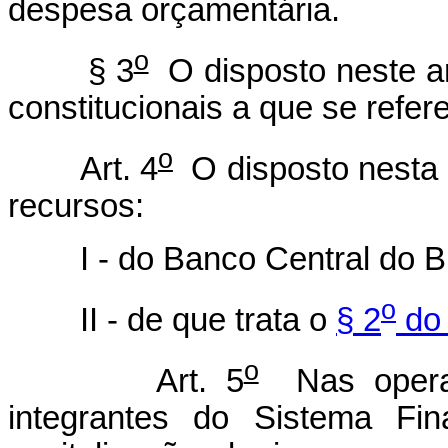
despesa orçamentária.
o
§ 3
O disposto neste art
constitucionais a que se refere
o
Art. 4
O disposto nesta 
recursos:
I - do Banco Central do Br
o
II - de que trata o
§ 2
do 
o
Art. 5
Nas operaçõ
integrantes do Sistema Fin