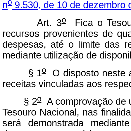
o
n
9.530, de 10 de dezembro 
o
Art. 3
Fica o Tesour
recursos provenientes de qu
despesas, até o limite das r
mediante utilização de disponi
o
§ 1
O disposto neste a
receitas vinculadas aos respec
o
§ 2
A comprovação de ut
Tesouro Nacional, nas finalida
será demonstrada mediante