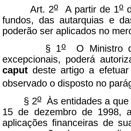
o
o
Art. 2
A partir de 1
d
fundos, das autarquias e da
poderão ser aplicados no merc
o
§ 1
O Ministro d
excepcionais, poderá autori
caput
deste artigo a efetuar
observado o disposto no parág
o
§ 2
Às entidades a que s
15 de dezembro de 1998, aut
aplicações financeiras de su