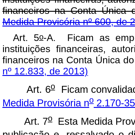
financeiros na Conta Única 
Medida Provisória nº 600, de 
o
Art. 5
-A. Ficam as empre
instituições financeiras, aut
financeiros na Conta Única d
nº 12.833, de 2013)
o
Art. 6
Ficam convalidad
o
Medida Provisória n
2.170-35,
o
Art. 7
Esta Medida Provi
publicação e, ressalvado o d