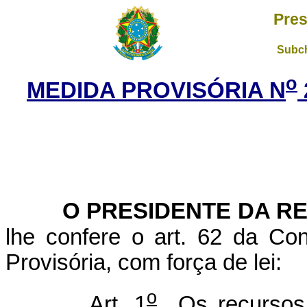
Pres
Subch
o
MEDIDA PROVISÓRIA N
O PRESIDENTE DA R
lhe confere o art. 62 da Con
Provisória, com força de lei:
o
Art. 1
Os recursos f