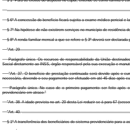
§ 1º Para os efeitos do disposto no
caput
, entende-se como família o co
..........................................................................................................
§ 6º A concessão do benefício ficará sujeita a exame médico pericial e l
§ 7º Na hipótese de não existirem serviços no município de residência d
§ 8º A renda familiar mensal a que se refere o § 3º deverá ser declarada
"Art. 29...............................................................................................
Parágrafo único. Os recursos de responsabilidade da União destinados
Social diretamente ao INSS, órgão responsável pela sua execução e manut
"Art. 37. O benefício de prestação continuada será devido após o cu
necessária, devendo o seu pagamento ser efetuado em até 45 dias após cum
Parágrafo único. No caso de o primeiro pagamento ser feito após 
previdenciário em atraso."
"Art. 38. A idade prevista no art. 20 desta Lei reduzir-se-á para 67 (sesse
"Art. 40. .............................................................................................
§ 1º A transferência dos beneficiários do sistema previdenciário para a 