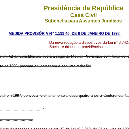
Presidência da República
Casa Civil
Subchefia para Assuntos Jurídicos
o
MEDIDA PROVISÓRIA N
1.599-40, DE 8 DE JANEIRO DE 1998.
Dá nova redação a dispositivos da Lei nº 8.74
Social, e dá outras providências.
o art. 62 da Constituição, adota a seguinte Medida Provisória, com força de le
bro de 1993, passam a vigorar com a seguinte redação:
...........................
......................................
ocial em 1997, convocar ordinariamente a cada quatro anos a Conferência Nac
......................................"
.............................