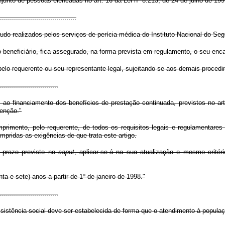
njunto de pessoas elencadas no art. 16 da Lei nº 8.213, de 24 de julho de 1
......................................
audo realizados pelos serviços de perícia médica do Instituto Nacional do Seg
o beneficiário, fica assegurado, na forma prevista em regulamento, o seu en
 pelo requerente ou seu representante legal, sujeitando-se aos demais proced
.............................
 ao financiamento dos benefícios de prestação continuada, previstos no art
enção."
mprimento, pelo requerente, de todos os requisitos legais e regulamentar
pridas as exigências de que trata este artigo.
o prazo previsto no
caput
, aplicar-se-á na sua atualização o mesmo crité
nta e sete) anos a partir de 1º de janeiro de 1998."
.............................
assistência social deve ser estabelecida de forma que o atendimento à popula