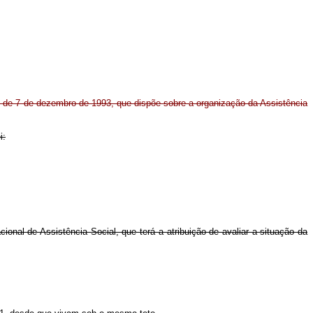
2, de 7 de dezembro de 1993, que dispõe sobre a organização da Assistência
i:
ional de Assistência Social, que terá a atribuição de avaliar a situação da