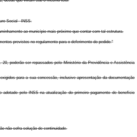
991, desde que vivam sob o mesmo teto.
uro Social - INSS.
caminhamento ao município mais próximo que contar com tal estrutura.
imentos previstos no regulamento para o deferimento do pedido."
. 20, poderão ser repassados pelo Ministério da Previdência e Assistência
es exigidos para a sua concessão, inclusive apresentação da documentação
rio adotado pelo INSS na atualização do primeiro pagamento de benefício
ção não sofra solução de continuidade.