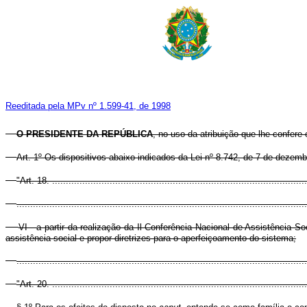
Reeditada pela MPv nº 1.599-41, de 1998
O PRESIDENTE DA REPÚBLICA
, no uso da atribuição que lhe confere 
Art. 1º Os dispositivos abaixo indicados da Lei nº 8.742, de 7 de dezem
"Art. 18. .............................................................................................
..........................................................................................................
VI - a partir da realização da Il Conferência Nacional de Assistência S
assistência social e propor diretrizes para o aperfeiçoamento do sistema;
.........................................................................................................
"Art. 20. .............................................................................................