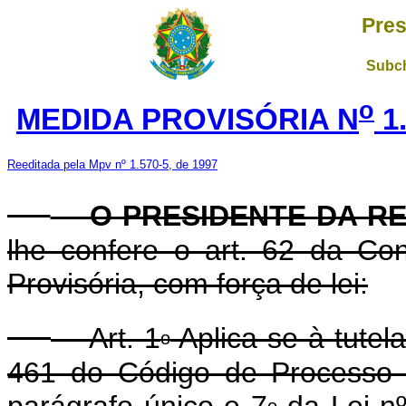
Pres
Subch
o
MEDIDA PROVISÓRIA N
1.
Reeditada pela Mpv nº 1.570-5, de 1997
O PRESIDENTE DA RE
lhe confere o art. 62 da Con
Provisória, com força de lei:
Art. 1
Aplica-se à tutel
o
461 do Código de Processo C
parágrafo único e 7
da Lei nº
o