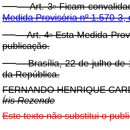
Art. 3
Ficam convalidad
o
Medida Provisória nº 1.570-3,
Art. 4
Esta Medida Provi
o
publicação.
Brasília, 22 de julho de 
da República.
FERNANDO HENRIQUE CA
Íris Rezende
Este texto não substitui o pub