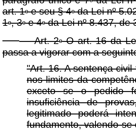
art. 1
e seu § 4
da Lei nº 5.0
o
o
1
, 3
e 4
da Lei nº 8.437, de 
o
o
o
Art. 2
O art. 16 da Le
o
passa a vigorar com a seguint
"Art. 16. A sentença civi
nos limites da competênci
exceto se o pedido fo
insuficiência de prov
legitimado poderá inte
fundamento, valendo-se 