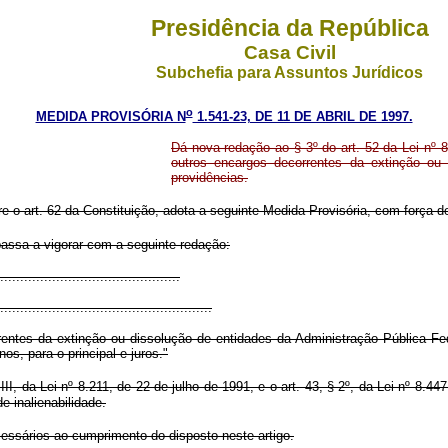
Presidência da República
Casa Civil
Subchefia para Assuntos Jurídicos
o
MEDIDA PROVISÓRIA N
1.541-23, DE 11 DE ABRIL DE 1997.
Dá nova redação ao § 3º do art. 52 da Lei nº 
outros encargos decorrentes da extinção ou 
providências.
re o art. 62 da Constituição, adota a seguinte Medida Provisória, com força de
 passa a vigorar com a seguinte redação:
............................................
.....................................................
entes da extinção ou dissolução de entidades da Administração Pública Fed
s, para o principal e juros."
II, da Lei nº 8.211, de 22 de julho de 1991, e o art. 43, § 2º, da Lei nº 8.44
e inalienabilidade.
cessários ao cumprimento do disposto neste artigo.