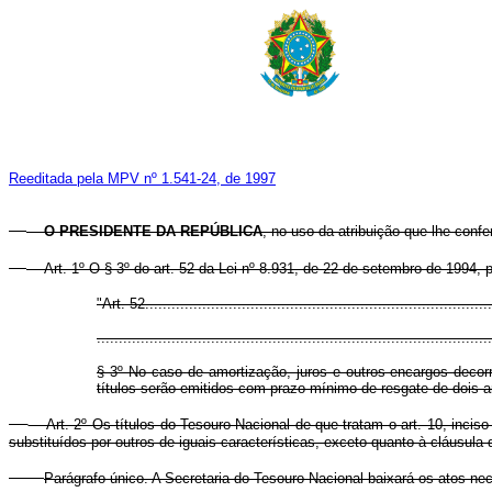
Reeditada pela MPV nº 1.541-24, de 1997
O PRESIDENTE DA REPÚBLICA
, no uso da atribuição que lhe confe
Art. 1º O § 3º do art. 52 da Lei nº 8.931, de 22 de setembro de 1994,
"Art. 52................................................................................
..........................................................................................
§ 3º No caso de amortização, juros e outros encargos decorr
títulos serão emitidos com prazo mínimo de resgate de dois ano
Art. 2º Os títulos do Tesouro Nacional de que tratam o art. 10, inciso I
substituídos por outros de iguais características, exceto quanto à cláusula d
Parágrafo único. A Secretaria do Tesouro Nacional baixará os atos ne