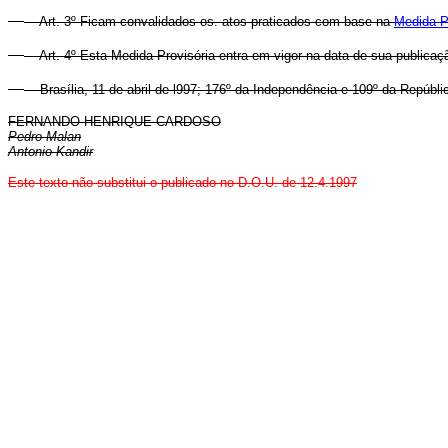
Art. 3º Ficam convalidados os. atos praticados com base na
Medida P
Art. 4º Esta Medida Provisória entra em vigor na data de sua publicaç
Brasília, 11 de abril de l997; 176º da Independência e 109º da Repúbli
FERNANDO HENRIQUE CARDOSO
Pedro Malan
Antonio Kandir
Este texto não substitui o publicado no D.O.U. de 12.4.1997