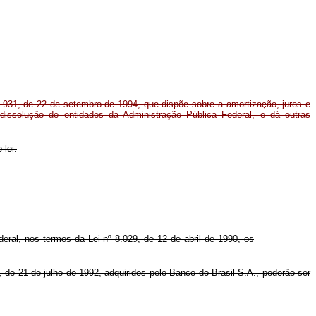
8.931, de 22 de setembro de 1994, que dispõe sobre a amortização, juros e
dissolução de entidades da Administração Pública Federal, e dá outras
 lei:
eral, nos termos da Lei nº 8.029, de 12 de abril de 1990, os
7, de 21 de julho de 1992, adquiridos pelo Banco do Brasil S.A., poderão ser