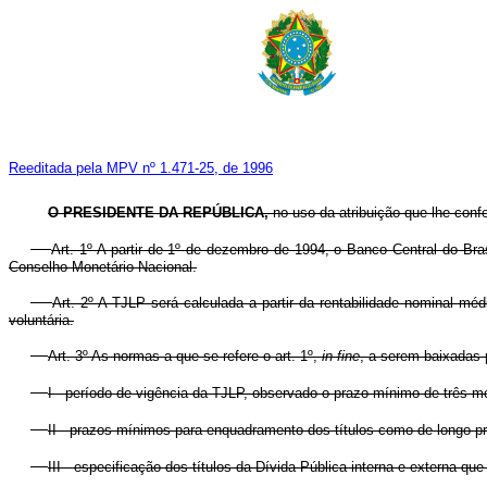
Reeditada pela MPV nº 1.471-25, de 1996
O
PRESIDENTE DA REPÚBLICA,
no uso da atribuição que lhe confe
Art. 1º A partir de 1º de dezembro de 1994, o Banco Central do B
Conselho Monetário Nacional.
Art. 2º A TJLP será calculada a partir da rentabilidade nominal mé
voluntária.
Art. 3º As normas a que se refere o art. 1º,
in fine
, a serem baixadas 
I - período de vigência da TJLP, observado o prazo mínimo de três m
II - prazos mínimos para enquadramento dos títulos como de longo p
III - especificação dos títulos da Dívida Pública interna e externa qu