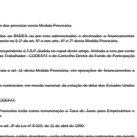
m das previstas nesta Medida Provisória.
dos ao BNDES ou por este administrados e destinados a financiamentos
sto no § 1º do art. 5º e nos arts. 6º e 7º desta Medida Provisória.
orrespondente à TJLP aludida no
caput
deste artigo, limitada a seis por cento
 ao Trabalhador - CODEFAT e do Conselho Diretor do Fundo de Participação
ata o art. 11 desta Medida Provisória, em operações de financiamentos a
o contravalor, em moeda nacional, da cotação do dólar dos Estados Unidos
 CODEFAT.
 Provisória terão como remuneração a Taxa de Juros para Empréstimos e
o.
o art. 3º da Lei nº 8.019, de 11 de abril de 1990.
pectivos saldos devedores, serão referenciados pelo contravalor, em moeda