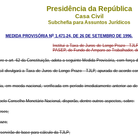
Presidência da República
Casa Civil
Subchefia para Assuntos Jurídicos
o
MEDIDA PROVISÓRIA N
1.471-24, DE 26 DE SETEMBRO DE 1996.
Institui a Taxa de Juros de Longo Prazo - TJL
PASEP, do Fundo de Amparo ao Trabalhador, do
re o art. 62 da Constituição, adota a seguinte Medida Provisória, com força de
rasil divulgará a Taxa de Juros de Longo Prazo - TJLP, apurada de acordo 
dia, em moeda nacional, verificada em período imediatamente anterior ao de 
pelo Conselho Monetário Nacional, disporão, dentre outros aspectos, sobre:
eses;
razo;
e servirão de base para cálculo da TJLP;