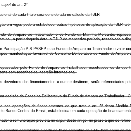
o
caput
do art. 2º;
ional de cada título será considerada no cálculo da TJLP.
ção em vigor, poderá estabelecer outras hipóteses de aplicação da TJLP, alé
undo de Amparo ao Trabalhador e do Fundo da Marinha Mercante, repassa
nal, a partir daquela data, a TJLP do respectivo período, ressalvado o dispo
 de Participação PIS-PASEP e ao Fundo de Amparo ao Trabalhador o valor c
, após manifestação favorável do Conselho Deliberativo do Fundo de Amparo
 repassados pelo Fundo de Amparo ao Trabalhador, excetuados os de que tr
ens com reconhecida inserção internacional.
s devedores dos financiamentos a que se destinem, serão referenciados pel
 por decisão do Conselho Deliberativo do Fundo de Amparo ao Trabalhador -
os nas operações de financiamentos de que trata o art. 5º desta Medida
lo Banco Central do Brasil, estabelecida em cada operação de financiament
hador a remuneração prevista no
caput
deste artigo, no prazo a que se refere 
nciamentos contratados a partir de 1º de setembro de 1995, bem como os res