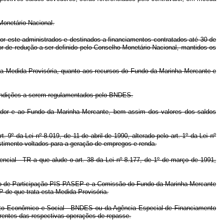
Monetário Nacional.
or este administrados e destinados a financiamentos contratados até 30 de
tor de redução a ser definido pelo Conselho Monetário Nacional, mantidos os
 desta Medida Provisória, quanto aos recursos do Fundo da Marinha Mercante e
 condições a serem regulamentados pelo BNDES.
ador e ao Fundo da Marinha Mercante, bem assim dos valores dos saldos
 9º da Lei nº 8.019, de 11 de abril de 1990, alterado pelo art. 1º da Lei nº
stimento voltados para a geração de empregos e renda.
ncial - TR a que alude o art. 38 da Lei nº 8.177, de 1º de março de 1991,
undo de Participação PIS-PASEP e a Comissão do Fundo da Marinha Mercante
P de que trata esta Medida Provisória.
imento Econômico e Social - BNDES ou da Agência Especial de Financiamento
orrentes das respectivas operações de repasse.