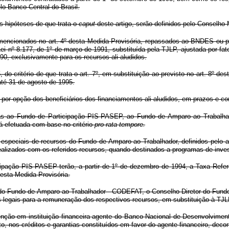
lo Banco Central do Brasil.
 hipóteses de que trata o
caput
deste artigo, serão definidos pelo Conselho 
 mencionados no art. 4º desta Medida Provisória, repassados ao BNDES ou p
ei nº 8.177, de 1º de março de 1991, substituída pela TJLP, ajustada por fa
1990, exclusivamente para os recursos ali aludidos.
5, do critério de que trata o art. 7º, em substituição ao previsto no art. 8º
té 31 de agosto de 1995.
á por opção dos beneficiários dos financiamentos ali aludidos, em prazos e
idas ao Fundo de Participação PIS-PASEP, ao Fundo de Amparo ao Trabalh
á efetuada com base no critério
pro rata tempore.
especiais de recursos do Fundo de Amparo ao Trabalhador, definidos pelo art.
realizados com os referidos recursos, quando destinados a programas de inve
cipação PIS-PASEP terão, a partir de 1º de dezembro de 1994, a Taxa Refere
desta Medida Provisória.
ivo do Fundo de Amparo ao Trabalhador - CODEFAT, o Conselho Diretor do F
s legais para a remuneração dos respectivos recursos, em substituição à TJL
tervenção em instituição financeira agente do Banco Nacional de Desenvolv
to, nos créditos e garantias constituídos em favor do agente financeiro, dec