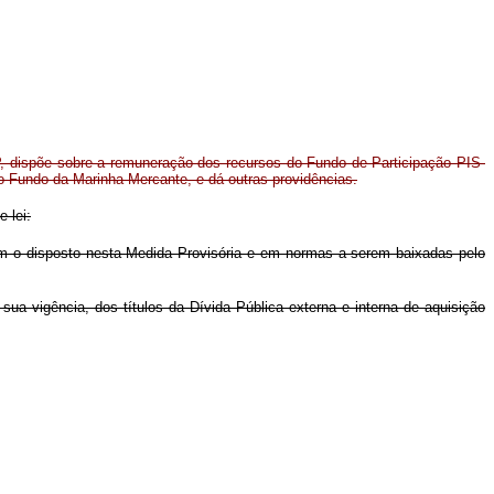
P, dispõe sobre a remuneração dos recursos do Fundo de Participação PIS-
 Fundo da Marinha Mercante, e dá outras providências.
 lei:
com o disposto nesta Medida Provisória e em normas a serem baixadas pelo
sua vigência, dos títulos da Dívida Pública externa e interna de aquisição