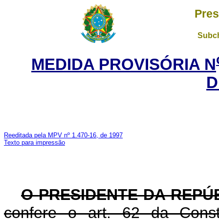
Pres
Subch
MEDIDA PROVISÓRIA N
D
Reeditada pela MPV nº 1.470-16, de 1997
Texto para impressão
O
PRESIDENTE DA REPÚ
confere o art. 62 da Const