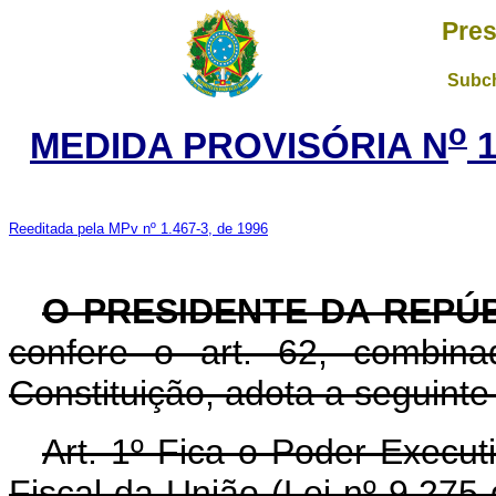
Pres
Subch
o
MEDIDA PROVISÓRIA N
1
Reeditada pela MPv nº 1.467-3, de 1996
O PRESIDENTE DA REPÚ
confere o art. 62, combin
Constituição, adota a seguinte
Art. 1º Fica o Poder Execut
Fiscal da União (Lei nº 9.275