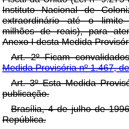
Instituto Nacional de Colon
extraordinário até o limit
milhões de reais), para at
Anexo I desta Medida Provisór
Art. 2º Ficam convalidado
Medida Provisória nº 1.467, d
Art. 3º Esta Medida Provis
publicação.
Brasília, 4 de julho de 19
República.