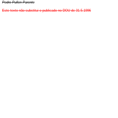
Pedro Pullen Parente
Este texto não substitui o publicado no DOU de 31.5.1996