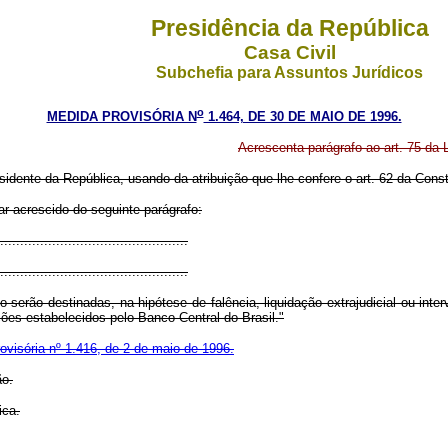
Presidência da República
Casa Civil
Subchefia para Assuntos Jurídicos
o
MEDIDA PROVISÓRIA N
1.464, DE 30 DE MAIO DE 1996.
Acrescenta parágrafo ao art. 75 da L
sidente da República, usando da atribuição que lhe confere o art. 62 da Const
rar acrescido do seguinte parágrafo:
..............................................
...............................................
 serão destinadas, na hipótese de falência, liquidação extrajudicial ou int
ões estabelecidos pelo Banco Central do Brasil."
ovisória nº 1.416, de 2 de maio de 1996.
ão.
ica.