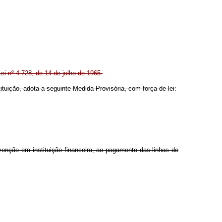
ei nº 4.728, de 14 de julho de 1965.
ituição, adota a seguinte Medida Provisória, com força de lei:
ervenção em instituição financeira, ao pagamento das linhas de