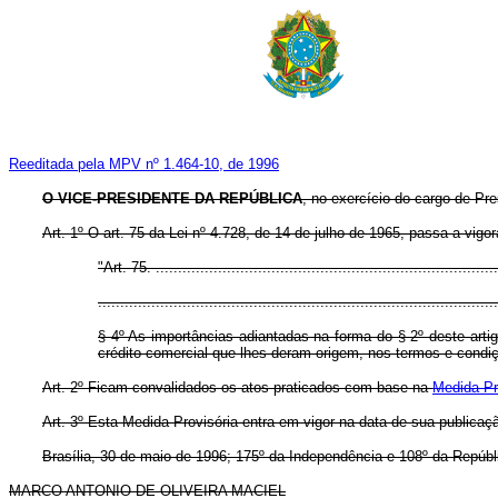
Reeditada pela MPV nº 1.464-10, de 1996
O VICE-PRESIDENTE DA REPÚBLICA
, no exercício do cargo de Pre
Art. 1º O art. 75 da Lei nº 4.728, de 14 de julho de 1965, passa a vigo
"Art. 75. ..............................................................................
..........................................................................................
§ 4º As importâncias adiantadas na forma do § 2º deste artigo
crédito comercial que lhes deram origem, nos termos e condiç
Art. 2º Ficam convalidados os atos praticados com base na
Medida Pr
Art. 3º Esta Medida Provisória entra em vigor na data de sua publicaç
Brasília, 30 de maio de 1996; 175º da Independência e 108º da Repúbl
MARCO ANTONIO DE OLIVEIRA MACIEL