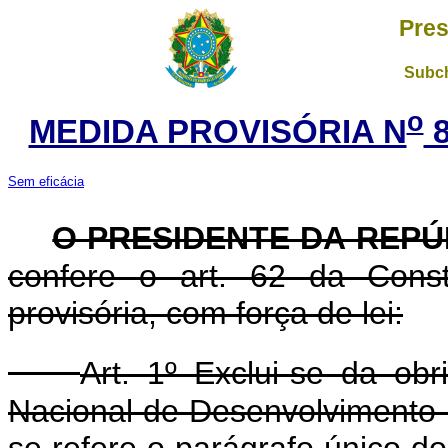
Pres
Subch
o
MEDIDA PROVISÓRIA N
8
Sem eficácia
O PRESIDENTE DA REPÚ
confere o art. 62 da Const
provisória, com força de lei:
Art. 1º Exclui-se da ob
Nacional de Desenvolvimento
se refere o parágrafo único do