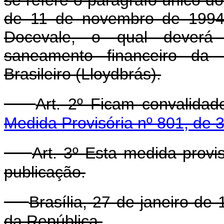
de 11 de novembro de 1994,
Docevale, o qual deverá 
saneamento financeiro da
Brasileiro (Lloydbrás).
Art. 2º Ficam convalida
Medida Provisória nº 801, de
Art. 3º Esta medida provi
publicação.
Brasília, 27 de janeiro de
da República.