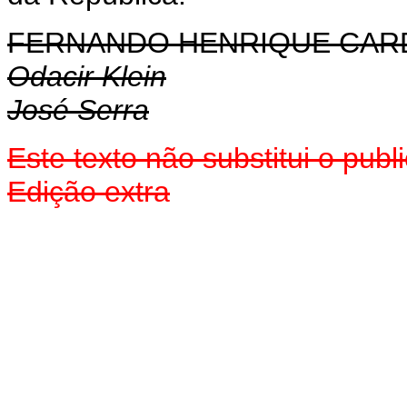
FERNANDO HENRIQUE CA
Odacir Klein
José Serra
Este texto não substitui o pub
Edição extra