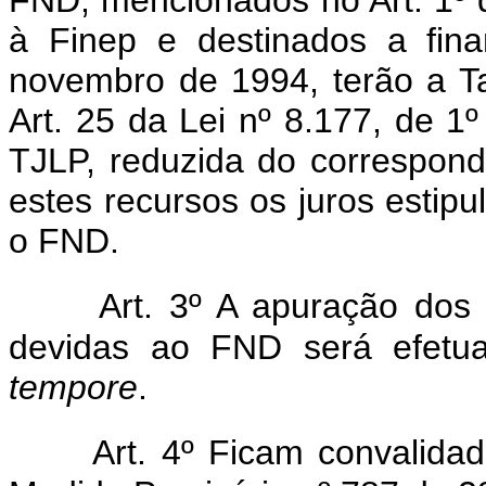
à Finep e destinados a fin
novembro de 1994, terão a Ta
Art. 25 da Lei nº 8.177, de 1
TJLP, reduzida do correspon
estes recursos os juros estip
o FND.
Art. 3º A apuração dos 
devidas ao FND será efetu
tempore
.
Art. 4º Ficam convalida