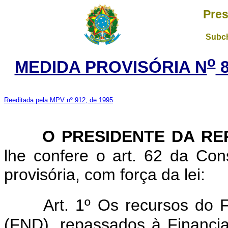
Pres
Subch
o
MEDIDA PROVISÓRIA N
8
Reeditada pela MPV nº 912, de 1995
O PRESIDENTE DA RE
lhe confere o art. 62 da Con
provisória, com força da lei:
Art. 1º Os recursos do
(FND), repassados à Financia