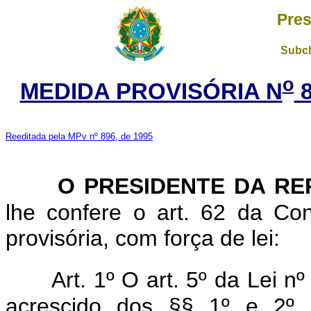
Pres
Subch
o
MEDIDA PROVISÓRIA N
8
Reeditada pela MPv nº 896, de 1995
O PRESIDENTE DA RE
lhe confere o art. 62 da Con
provisória, com força de lei:
Art. 1º O art. 5º da Lei 
acrescido dos §§ 1º e 2º,