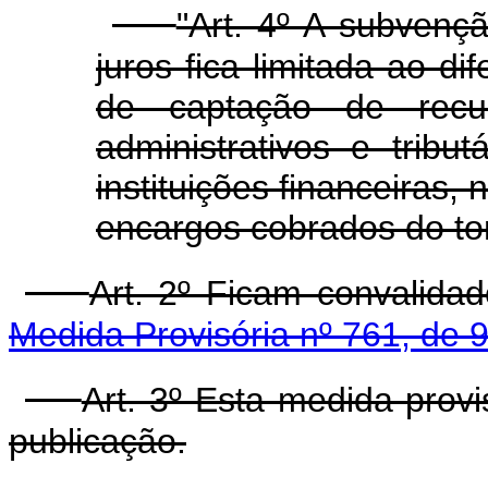
"Art. 4º A subvenç
juros fica limitada ao di
de captação de recur
administrativos e tribu
instituições financeiras,
encargos cobrados do toma
Art. 2º Ficam convalida
Medida Provisória nº 761, de
Art. 3º Esta medida prov
publicação.