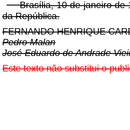
Brasília, 10 de janeiro d
da República.
FERNANDO HENRIQUE CA
Pedro Malan
José Eduardo de Andrade Viei
Este texto não substitui o pub