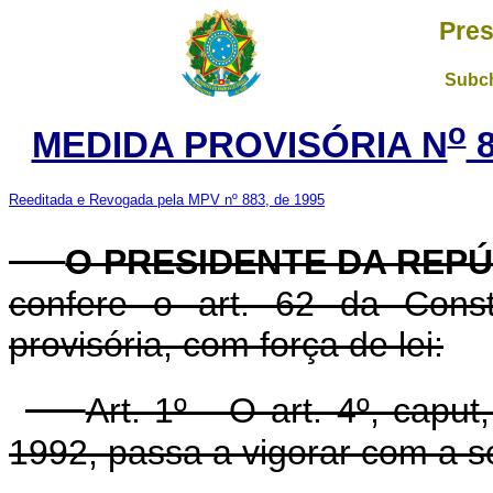
Pres
Subch
o
MEDIDA PROVISÓRIA N
8
Reeditada e Revogada pela MPV nº 883, de 1995
O PRESIDENTE DA REP
confere o art. 62 da Const
provisória, com força de lei:
Art. 1º O art. 4º, caput
1992, passa a vigorar com a s