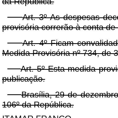
da República.
Art. 3º As despesas dec
provisória correrão à conta de
Art. 4º Ficam convalida
Medida Provisória nº 734, de
Art. 5º Esta medida prov
publicação.
Brasília, 29 de dezembr
106º da República.