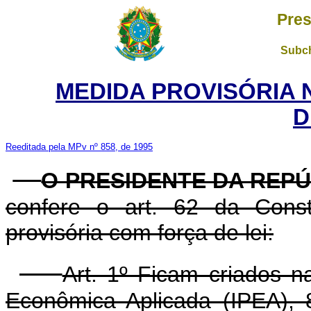
Pres
Subch
MEDIDA PROVISÓRIA 
D
Reeditada pela MPv nº 858, de 1995
O PRESIDENTE DA REP
confere o art. 62 da Const
provisória com força de lei:
Art. 1º Ficam criados n
Econômica Aplicada (IPEA),