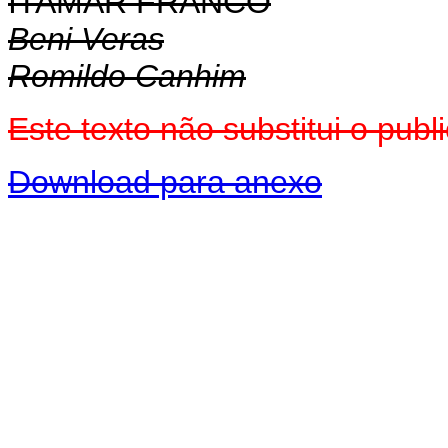
ITAMAR FRANCO
Beni Veras
Romildo Canhim
Este texto não substitui o pub
Download para anexo