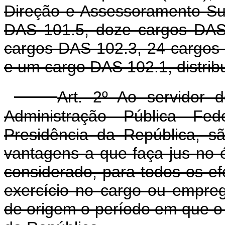
Direção e Assessoramento Su
DAS 101.5, doze cargos DAS
cargos DAS 102.3, 24 cargos
e um cargo DAS 102.1, distri
Art. 2º Ao servidor 
Administração Pública Fed
Presidência da República, s
vantagens a que faça jus no 
considerado, para todos os efe
exercício no cargo ou empre
de origem o período em que o