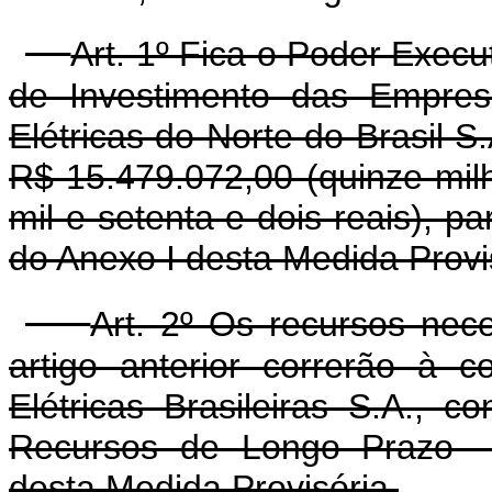
Art. 1º Fica o Poder Execu
de Investimento das Empres
Elétricas do Norte do Brasil S.
R$ 15.479.072,00 (quinze mil
mil e setenta e dois reais), 
do Anexo I desta Medida Provi
Art. 2º Os recursos nec
artigo anterior correrão à c
Elétricas Brasileiras S.A., 
Recursos de Longo Prazo - 
desta Medida Provisória.