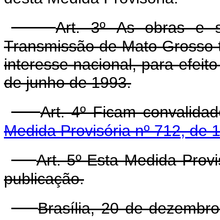
Art. 3º As obras e s
Transmissão de Mato Grosso t
interesse nacional, para efeit
de junho de 1993.
Art. 4º Ficam convalida
Medida Provisória nº 712, de
Art. 5º Esta Medida Prov
publicação.
Brasília, 20 de dezembr