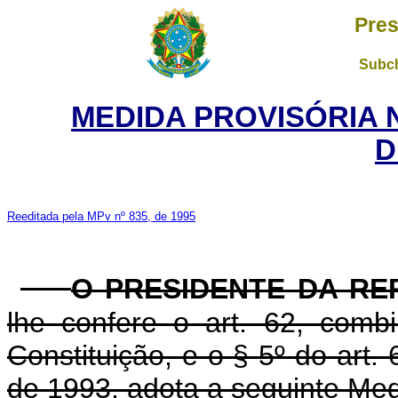
Pres
Subch
MEDIDA PROVISÓRIA 
D
Reeditada pela MPv nº 835, de 1995
O PRESIDENTE DA RE
lhe confere o art. 62, com
Constituição, e o § 5º do art.
de 1993, adota a seguinte Medi