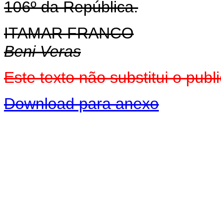
106º da República.
ITAMAR FRANCO
Beni Veras
Este texto não substitui o pub
Download para anexo