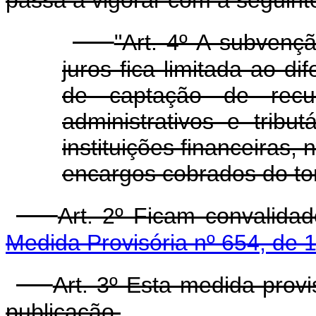
"Art. 4º A subvenç
juros fica limitada ao di
de captação de recur
administrativos e tribu
instituições financeiras,
encargos cobrados do toma
Art. 2º Ficam convalida
Medida Provisória nº 654, de 
Art. 3º Esta medida prov
publicação.