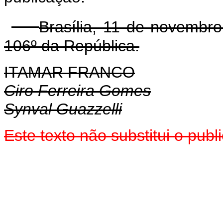
Brasília, 11 de novembr
106º da República.
ITAMAR FRANCO
Ciro Ferreira Gomes
Synval Guazzelli
Este texto não substitui o pub