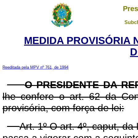
Pres
Subch
MEDIDA PROVISÓRIA 
D
Reeditada pela MPV nº 761, de 1994
O PRESIDENTE DA RE
lhe confere o art. 62 da Con
provisória, com força de lei:
Art. 1º O art. 4º, caput, d
passa a vigorar com a seguint