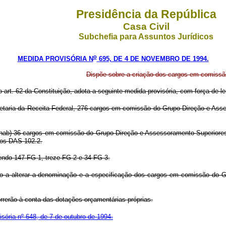
Presidência da República
Casa Civil
Subchefia para Assuntos Jurídicos
o
MEDIDA PROVISÓRIA N
695, DE 4 DE NOVEMBRO DE 1994.
Dispõe sobre a criação dos cargos em comiss
o art. 62 da Constituição, adota a seguinte medida provisória, com força de le
cretaria da Receita Federal, 276 cargos em comissão do Grupo-Direção e As
Sunab) 36 cargos em comissão do Grupo-Direção e Assessoramento Superiore
gos DAS 102.2.
endo 147 FG-1, treze FG-2 e 34 FG-3.
zado a alterar a denominação e a especificação dos cargos em comissão do
rrerão à conta das dotações orçamentárias próprias.
sória nº 648, de 7 de outubro de 1994.