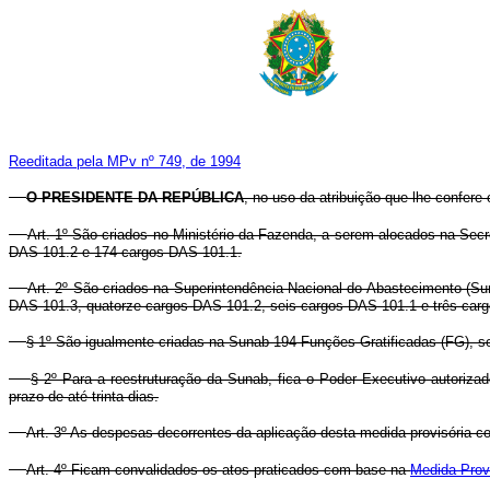
Reeditada pela MPv nº 749, de 1994
O PRESIDENTE DA REPÚBLICA
, no uso da atribuição que lhe confere 
Art. 1º São criados no Ministério da Fazenda, a serem alocados na Se
DAS 101.2 e 174 cargos DAS 101.1.
Art. 2º São criados na Superintendência Nacional do Abastecimento (
DAS 101.3, quatorze cargos DAS 101.2, seis cargos DAS 101.1 e três car
§ 1º São igualmente criadas na Sunab 194 Funções Gratificadas (FG), s
§ 2º Para a reestruturação da Sunab, fica o Poder Executivo autori
prazo de até trinta dias.
Art. 3º As despesas decorrentes da aplicação desta medida provisória co
Art. 4º Ficam convalidados os atos praticados com base na
Medida Provi