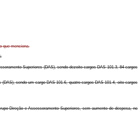
ão que menciona.
i:
sessoramento Superiores (DAS), sendo dezoito cargos DAS 101.3, 84 cargos
s (DAS), sendo um cargo DAS 101.6, quatro cargos DAS 101.4, oito cargos
 Grupo-Direção e Assessoramento Superiores, sem aumento de despesa, no