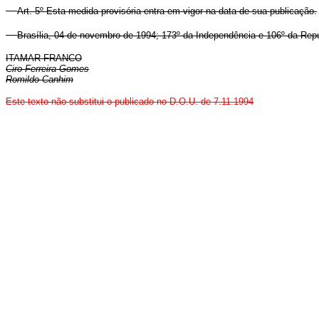
Art. 5º Esta medida provisória entra em vigor na data de sua publicação.
Brasília, 04 de novembro de 1994; 173º da Independência e 106º da Repú
ITAMAR FRANCO
Ciro Ferreira Gomes
Romildo Canhim
Este texto não substitui o publicado no D.O.U. de 7.11.1994