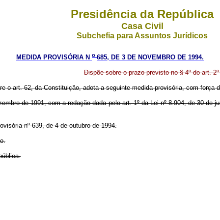
Presidência da República
Casa Civil
Subchefia para Assuntos Jurídicos
o
MEDIDA PROVISÓRIA N
685, DE 3 DE NOVEMBRO DE 1994.
Dispõe sobre o prazo previsto no § 4º do art. 2
re o art. 62, da Constituição, adota a seguinte medida provisória, com força de
 dezembro de 1991, com a redação dada pelo art. 1º da Lei nº 8.904, de 30 de 
visória nº 639, de 4 de outubro de 1994.
o.
ública.