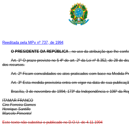
Reeditada pela MPv nº 737, de 1994
O PRESIDENTE DA REPÚBLICA
, no uso da atribuição que lhe confe
Art. 1º O prazo previsto no § 4º do art. 2º da Lei nº 8.352, de 28 de
dos recursos.
Art. 2º Ficam convalidados os atos praticados com base na Medida Pro
Art. 3º Esta medida provisória entra em vigor na data de sua publicaçã
Brasília, 3 de novembro de 1994; 173º da Independência e 106º da Rep
ITAMAR FRANCO
Ciro Ferreira Gomes
Henrique Santillo
Marcelo Pimentel
Este texto não substitui o publicado no D.O.U. de 4.11.1994