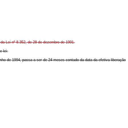
º da Lei nº 8.352, de 28 de dezembro de 1991.
 lei:
junho de 1994, passa a ser de 24 meses contado da data da efetiva liberação