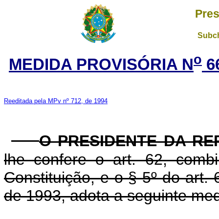
Pres
Subch
o
MEDIDA PROVISÓRIA N
6
Reeditada pela MPv nº 712, de 1994
O PRESIDENTE DA RE
lhe confere o art. 62, com
Constituição, e o § 5º do art.
de 1993, adota a seguinte medi