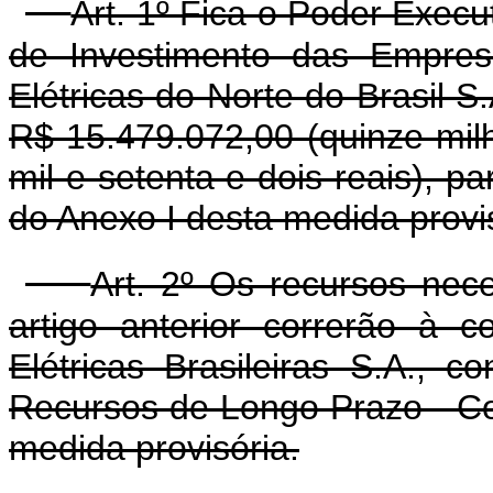
Art. 1º Fica o Poder Execu
de Investimento das Empres
Elétricas do Norte do Brasil S.
R$ 15.479.072,00 (quinze mil
mil e setenta e dois reais), 
do Anexo I desta medida provis
Art. 2º Os recursos nec
artigo anterior correrão à c
Elétricas Brasileiras S.A., 
Recursos de Longo Prazo - Co
medida provisória.