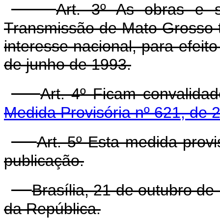
Art. 3º As obras e s
Transmissão de Mato Grosso t
interesse nacional, para efeit
de junho de 1993.
Art. 4º Ficam convalida
Medida Provisória nº 621, de 
Art. 5º Esta medida prov
publicação.
Brasília, 21 de outubro d
da República.