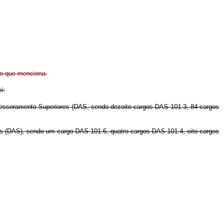
ão que menciona.
i:
ssessoramento Superiores (DAS, sendo dezoito cargos DAS 101.3, 84 cargos
s (DAS), sendo um cargo DAS 101.6, quatro cargos DAS 101.4, oito cargos