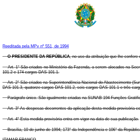
Reeditada pela MPv nº 551, de 1994
O PRESIDENTE DA REPÚBLICA
, no uso da atribuição que lhe confere 
Art. 1° São criados no Ministério da Fazenda, a serem alocados na Se
101.2 e 174 cargos DAS 101.1.
Art. 2° São criados na Superintendência Nacional do Abastecimento (S
DAS 101.3, quatorze cargos DAS 101.2, seis cargos DAS 101.1 e três car
Parágrafo único. São igualmente criadas na SUNAB 194 Funções Gratifi
Art. 3° As despesas decorrentes da aplicação desta medida provisória co
Art. 4° Esta medida provisória entra em vigor na data de sua publicação.
Brasília, 10 de junho de 1994; 173° da Independência e 106° da Repúblic
ITAMAR FRANCO