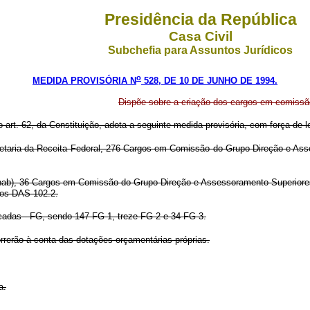
Presidência da República
Casa Civil
Subchefia para Assuntos Jurídicos
o
MEDIDA PROVISÓRIA N
528, DE 10 DE JUNHO DE 1994.
Dispõe sobre a criação dos cargos em comiss
o art. 62, da Constituição, adota a seguinte medida provisória, com força de le
cretaria da Receita Federal, 276 Cargos em Comissão do Grupo Direção e A
unab), 36 Cargos em Comissão do Grupo Direção e Assessoramento Superiore
gos DAS 102.2.
cadas - FG, sendo 147 FG-1, treze FG-2 e 34 FG-3.
rrerão à conta das dotações orçamentárias próprias.
a.