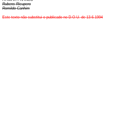
Rubens Ricupero
Romildo Canhim
Este texto não substitui o publicado no D.O.U. de 13.6.1994